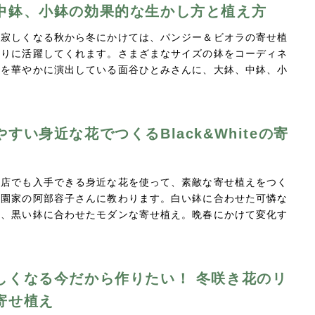
中鉢、小鉢の効果的な生かし方と植え方
が寂しくなる秋から冬にかけては、パンジー＆ビオラの寄せ植
彩りに活躍してくれます。さまざまなサイズの鉢をコーディネ
庭を華やかに演出している面谷ひとみさんに、大鉢、中鉢、小
すい身近な花でつくるBlack&Whiteの寄
芸店でも入手できる身近な花を使って、素敵な寄せ植えをつく
造園家の阿部容子さんに教わります。白い鉢に合わせた可憐な
と、黒い鉢に合わせたモダンな寄せ植え。晩春にかけて変化す
しくなる今だから作りたい！ 冬咲き花のリ
寄せ植え