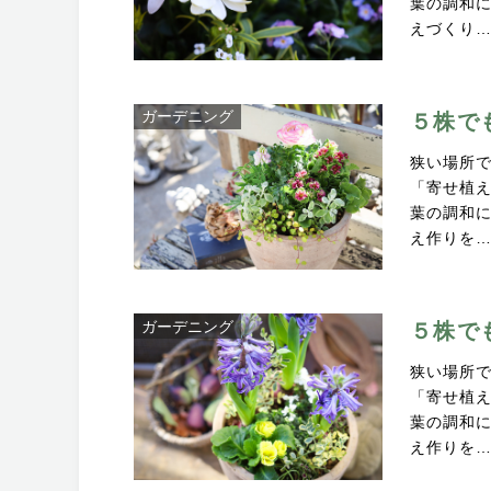
葉の調和
えづくり
ガーデニング
５株で
狭い場所
「寄せ植
葉の調和
え作りを
ガーデニング
５株で
狭い場所
「寄せ植
葉の調和
え作りを