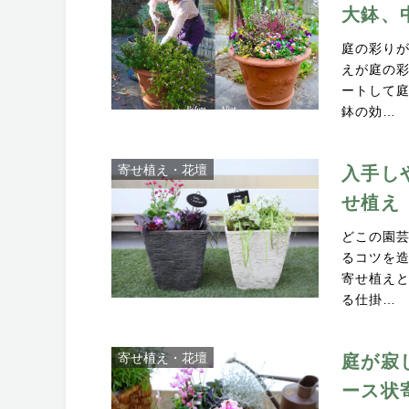
大鉢、
庭の彩り
えが庭の
ートして
鉢の効…
寄せ植え・花壇
入手しや
せ植え
どこの園
るコツを
寄せ植え
る仕掛…
寄せ植え・花壇
庭が寂
ース状