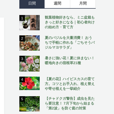
日間
週間
月間
観葉植物好きなら、ミニ盆栽も
1
きっと好きになる｜初心者向け
の始め方・育て方
夏のバジルを大量消費！ おう
2
ちで手軽に作れる「ごちそうバ
ジルマヨサラダ」
暑さに強い花！夏に休まない！
3
暖地向きの宿根草21種
【夏の花】ハイビスカスの育て
4
方。コツとお手入れ、植え替え
や寄せ植えを一挙紹介
【チャドクガ警告】成虫を見た
5
ら要注意！ 7月下旬から始まる
「第2波」を防ぐ庭の対策