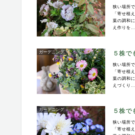
狭い場所
「寄せ植
葉の調和
え作りを
ガーデニング
５株で
狭い場所
「寄せ植
葉の調和
えづくり
ガーデニング
５株で
狭い場所
「寄せ植