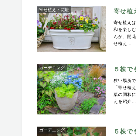
寄せ植え・花壇
寄せ植
寄せ植え
和を楽し
んが、開
せ植え…
ガーデニング
５株で
狭い場所
「寄せ植
葉の調和
えを紹介
ガーデニング
５株で