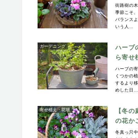
街路樹の
季節こそ
バランス
いう人…
ガーデニング
ハーブ
ら寄せ
ハーブの
くつかの
するより
めした日
寄せ植え・花壇
【冬の
の花か
冬真っ只