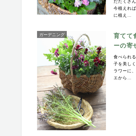
だたくさ
今植えれ
に植え…
ガーデニング
育てて
ーの寄
食べられ
子を美し
ラワーに
エから…