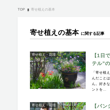
TOP
寄せ植えの基本
寄せ植えの基本
に関する記事
寄せ植え・花壇
【1日
テル”
「寄せ植
んだことは
ん。好き
ントを…
寄せ植え・花壇
【パン