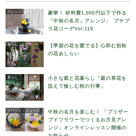
アレンジ
豪華！ 材料費1,000円以下で作る
「中秋の名月」アレンジ♪ プチプ
ラ花コーデVol.119
暮らし
【季節の花を愛でる】心和む初秋
の花あしらい
暮らし
小さな庭と花暮らし「庭の草花を
設えて愉しむ秋の行事」
イベント・ニュース
中秋の名月を楽しむ！ 「プリザー
ブドフラワーでつくるお月見アレ
ンジ」オンラインレッスン開催の
お知らせ…