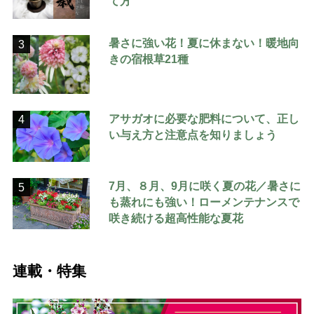
て方
暑さに強い花！夏に休まない！暖地向
3
きの宿根草21種
アサガオに必要な肥料について、正し
4
い与え方と注意点を知りましょう
7月、８月、9月に咲く夏の花／暑さに
5
も蒸れにも強い！ローメンテナンスで
咲き続ける超高性能な夏花
連載・特集