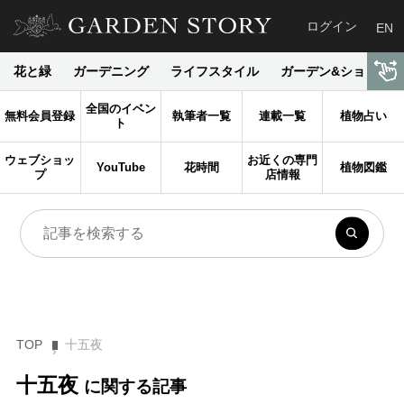
ログイン
EN
花と緑
ガーデニング
ライフスタイル
ガーデン&ショップ
全国のイベン
無料会員登録
執筆者一覧
連載一覧
植物占い
ト
ウェブショッ
お近くの専門
YouTube
花時間
植物図鑑
プ
店情報
TOP
十五夜
十五夜
に関する記事