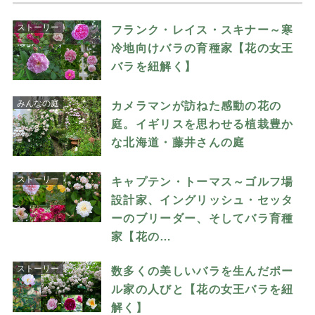
ストーリー
フランク・レイス・スキナー～寒
冷地向けバラの育種家【花の女王
バラを紐解く】
みんなの庭
カメラマンが訪ねた感動の花の
庭。イギリスを思わせる植栽豊か
な北海道・藤井さんの庭
ストーリー
キャプテン・トーマス～ゴルフ場
設計家、イングリッシュ・セッタ
ーのブリーダー、そしてバラ育種
家【花の…
ストーリー
数多くの美しいバラを生んだポー
ル家の人びと【花の女王バラを紐
解く】