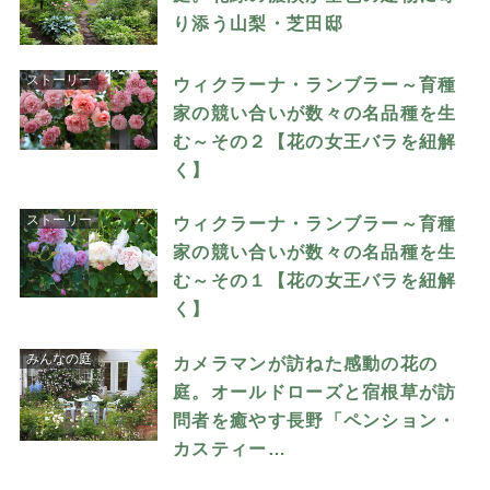
り添う山梨・芝田邸
ストーリー
ウィクラーナ・ランブラー～育種
家の競い合いが数々の名品種を生
む～その２【花の女王バラを紐解
く】
ストーリー
ウィクラーナ・ランブラー～育種
家の競い合いが数々の名品種を生
む～その１【花の女王バラを紐解
く】
みんなの庭
カメラマンが訪ねた感動の花の
庭。オールドローズと宿根草が訪
問者を癒やす長野「ペンション・
カスティー…