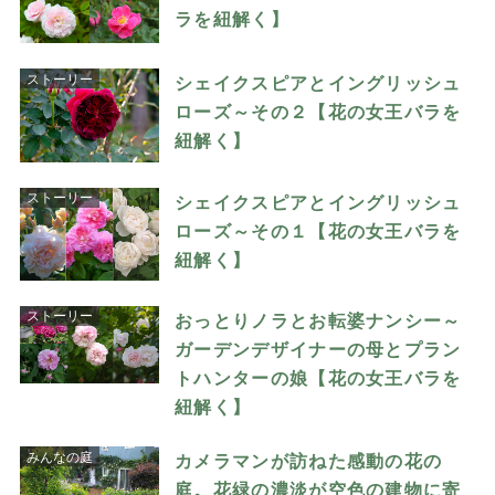
ラを紐解く】
ストーリー
シェイクスピアとイングリッシュ
ローズ～その２【花の女王バラを
紐解く】
ストーリー
シェイクスピアとイングリッシュ
ローズ～その１【花の女王バラを
紐解く】
ストーリー
おっとりノラとお転婆ナンシー～
ガーデンデザイナーの母とプラン
トハンターの娘【花の女王バラを
紐解く】
みんなの庭
カメラマンが訪ねた感動の花の
庭。花緑の濃淡が空色の建物に寄