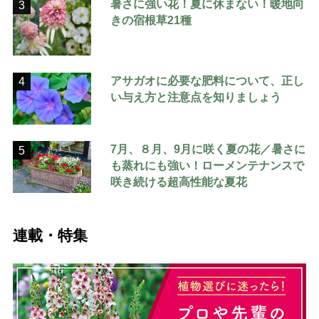
暑さに強い花！夏に休まない！暖地向
3
きの宿根草21種
アサガオに必要な肥料について、正し
4
い与え方と注意点を知りましょう
7月、８月、9月に咲く夏の花／暑さに
5
も蒸れにも強い！ローメンテナンスで
咲き続ける超高性能な夏花
連載・特集