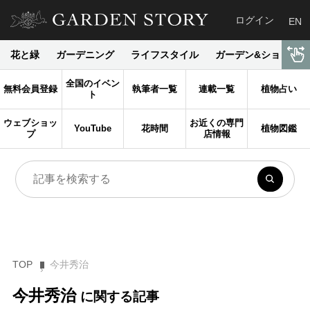
ログイン
EN
花と緑
ガーデニング
ライフスタイル
ガーデン&ショップ
全国のイベン
無料会員登録
執筆者一覧
連載一覧
植物占い
ト
ウェブショッ
お近くの専門
YouTube
花時間
植物図鑑
プ
店情報
TOP
今井秀治
今井秀治
に関する記事