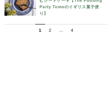
むシードケーキ【The Pudding
Party Tomoのイギリス菓子便
り】
…
1
2
4