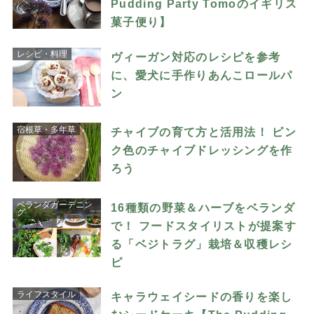
Pudding Party Tomoのイギリス
菓子便り】
レシピ・料理
ヴィーガン対応のレシピを参考
に、愛犬に手作りあんこロールパ
ン
宿根草・多年草
チャイブの育て方と活用法！ ピン
ク色のチャイブドレッシングを作
ろう
ベランダガーデニン
16種類の野菜＆ハーブをベランダ
グ
で！ フードスタイリストが提案す
る「ベジトラグ」栽培＆収穫レシ
ピ
ライフスタイル
キャラウェイシードの香りを楽し