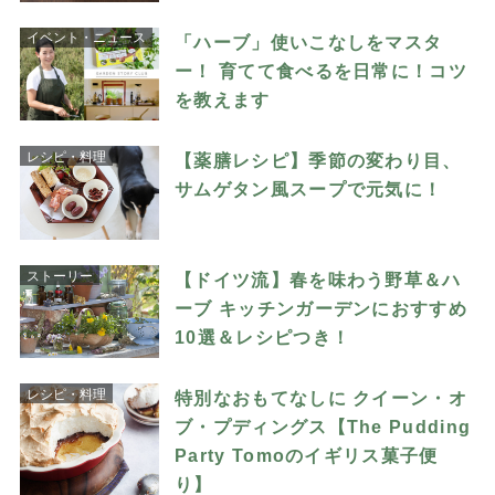
イベント・ニュース
「ハーブ」使いこなしをマスタ
ー！ 育てて食べるを日常に！コツ
を教えます
レシピ・料理
【薬膳レシピ】季節の変わり目、
サムゲタン風スープで元気に！
ストーリー
【ドイツ流】春を味わう野草＆ハ
ーブ キッチンガーデンにおすすめ
10選＆レシピつき！
レシピ・料理
特別なおもてなしに クイーン・オ
ブ・プディングス【The Pudding
Party Tomoのイギリス菓子便
り】