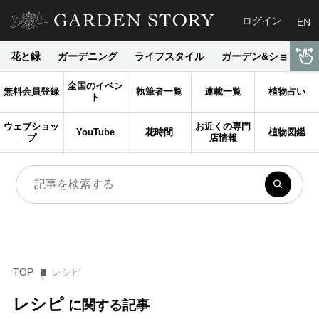
ログイン
EN
花と緑
ガーデニング
ライフスタイル
ガーデン&ショップ
全国のイベン
無料会員登録
執筆者一覧
連載一覧
植物占い
ト
ウェブショッ
お近くの専門
YouTube
花時間
植物図鑑
プ
店情報
TOP
レシピ
レシピ
に関する記事