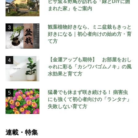
ピザ窯＆野鳥が訪れる「緑とDIYに囲
まれた家」をご案内
観葉植物好きなら、ミニ盆栽もきっと
3
好きになる｜初心者向けの始め方・育
て方
【金運アップも期待】 お部屋をおし
4
ゃれに彩る「カシワバゴムノキ」の風
水効果と育て方
猛暑でも休まず咲き続ける！ 病害虫
5
にも強くて初心者向けの「ランタナ」
失敗しない育て方
連載・特集