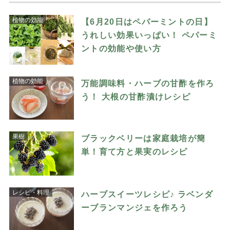
植物の効能
【6月20日はペパーミントの日】
うれしい効果いっぱい！ ペパーミ
ントの効能や使い方
植物の効能
万能調味料・ハーブの甘酢を作ろ
う！ 大根の甘酢漬けレシピ
果樹
ブラックベリーは家庭栽培が簡
単！育て方と果実のレシピ
レシピ・料理
ハーブスイーツレシピ♪ ラベンダ
ーブランマンジェを作ろう