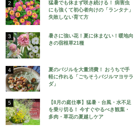
猛暑でも休まず咲き続ける！ 病害虫
2
にも強くて初心者向けの「ランタナ」
失敗しない育て方
暑さに強い花！夏に休まない！暖地向
3
きの宿根草21種
夏のバジルを大量消費！ おうちで手
4
軽に作れる「ごちそうバジルマヨサラ
ダ」
【8月の庭仕事】猛暑・台風・水不足
5
を乗り切る！ 今すぐやるべき観葉・
多肉・草花の夏越しケア