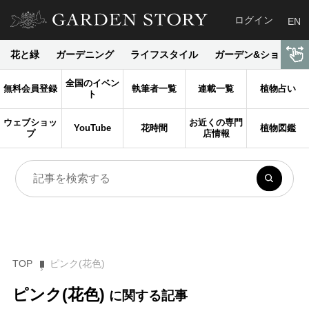
ログイン
EN
花と緑
ガーデニング
ライフスタイル
ガーデン&ショップ
全国のイベン
無料会員登録
執筆者一覧
連載一覧
植物占い
ト
ウェブショッ
お近くの専門
YouTube
花時間
植物図鑑
プ
店情報
TOP
ピンク(花色)
ピンク(花色)
に関する記事