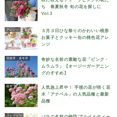
ち 春夏秋冬 旬の花を探しに
Vol.3
アレンジ
３月３日ひな祭りのかわいい桃形
お菓子とクッキー缶の桃色花アレ
ンジ
宿根草・多年草
奇妙な名前の素敵な花「ピンク・
ムラムラ」【オージーガーデニン
グのすすめ】
樹木
人気急上昇中！ 手毬の花が咲く花
木「アナベル」の人気品種と最新
品種
ストーリー
バラの名前の物語‘アルベルティー