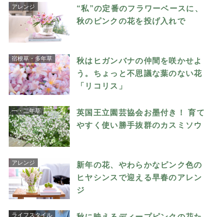
アレンジ
“私”の定番のフラワーベースに、
秋のピンクの花を投げ入れで
宿根草・多年草
秋はヒガンバナの仲間を咲かせよ
う。ちょっと不思議な葉のない花
「リコリス」
一・二年草
英国王立園芸協会お墨付き！ 育て
やすく使い勝手抜群のカスミソウ
アレンジ
新年の花、やわらかなピンク色の
ヒヤシンスで迎える早春のアレン
ジ
ライフスタイル
秋に映えるディープピンクの花た