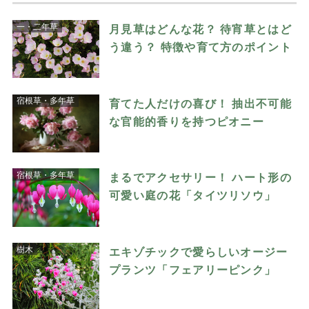
一・二年草
月見草はどんな花？ 待宵草とはど
う違う？ 特徴や育て方のポイント
宿根草・多年草
育てた人だけの喜び！ 抽出不可能
な官能的香りを持つピオニー
宿根草・多年草
まるでアクセサリー！ ハート形の
可愛い庭の花「タイツリソウ」
樹木
エキゾチックで愛らしいオージー
プランツ「フェアリーピンク」