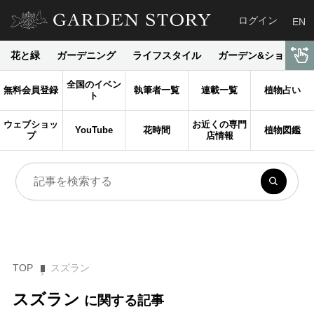
ログイン
EN
花と緑
ガーデニング
ライフスタイル
ガーデン&ショップ
全国のイベン
無料会員登録
執筆者一覧
連載一覧
植物占い
ト
ウェブショッ
お近くの専門
YouTube
花時間
植物図鑑
プ
店情報
TOP
スズラン
スズラン
に関する記事