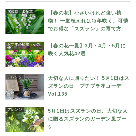
宿根草・多年草
【春の花】小さいけれど強い植
物！ 一度植えれば毎年咲く、可憐
でお得な「スズラン」の育て方
おすすめ植物（その
【春の花一覧】3月・4月・5月に
他）
咲く人気花42選
アレンジ
大切な人に贈りたい！ 5月1日はス
ズランの日 プチプラ花コーデ
Vol.135
アレンジ
5月1日はスズランの日、大切な人
に贈るスズランのガーデン風ブー
ケ