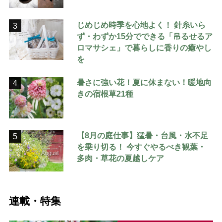
じめじめ時季を心地よく！ 針糸いら
3
ず・わずか15分でできる「吊るせるア
ロマサシェ」で暮らしに香りの癒やし
を
暑さに強い花！夏に休まない！暖地向
4
きの宿根草21種
【8月の庭仕事】猛暑・台風・水不足
5
を乗り切る！ 今すぐやるべき観葉・
多肉・草花の夏越しケア
連載・特集