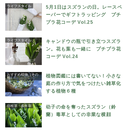
ライフスタイル
5月1日はスズランの日。レースペ
ーパーでギフトラッピング プチ
プラ花コーデ Vol.25
ライフスタイル
キャンドウの瓶で引き立つスズラ
ン。花も葉も一緒に プチプラ花
コーデ Vol.24
おすすめ植物（その
植物図鑑には書いてない！小さな
他）
庭の作り方で気をつけたい雑草化
する植物６種
宿根草・多年草
幼子の命を奪ったスズラン（鈴
蘭）毒草としての非業な横顔