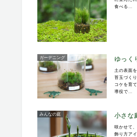
食べる…
ガーデニング
ゆっく
土の表面
苔玉づく
コケを育
導役で…
みんなの庭
小さな
咲かせて
飾り方ア