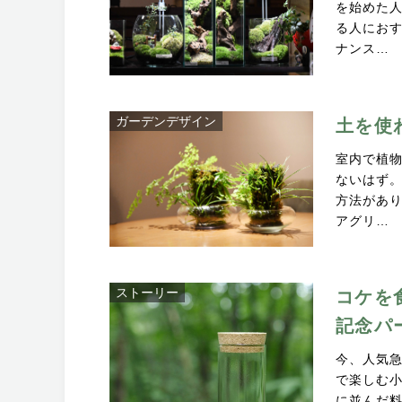
を始めた
る人にお
ナンス…
ガーデンデザイン
土を使
室内で植
ないはず
方法があ
アグリ…
ストーリー
コケを
記念パ
今、人気
で楽しむ
に並んだ