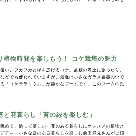
り植物時間を楽しもう！ コケ栽培の魅力
を覆い、フカフカと緑を広げるコケ。盆栽の表土に張ったり、
りなどでも使われていますが、最近は小さなガラス容器の中で
てる「コケテラリウム」が静かなブームです。このブームの先
庭と花暮らし「苔の緑を楽しむ」
、眺めて、飾って嬉しい、花のある暮らしにオススメの植物と
イデアを、小さな庭のある暮らしを楽しむ前田満見さんがご紹