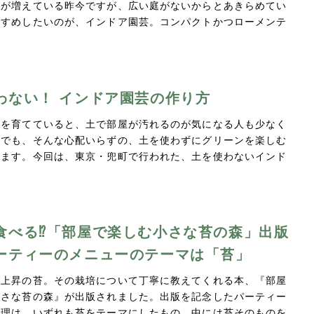
人が増えている昨今ですが、広い庭がないからとあきらめてい
すすめしたいのが、インドア園芸。コンパクトかつローメンテ
わない！ インドア園芸の作り方
物を育てていると、土で部屋が汚れるのが気になる人も少なく
。でも、そんな心配いらずの、土を使わずにグリーンを楽しむ
ります。今回は、東京・兜町で行われた、土を使わないインド
食べる⁉「部屋で楽しむ小さな苔の森」出版
ーティーのメニューのテーマは「苔」
急上昇の苔。その栽培について丁寧に教えてくれる本、『部屋
小さな苔の森』が出版されました。出版を記念したパーティー
料理は、いずれも苔をテーマにしたもの。中には苔そのものを