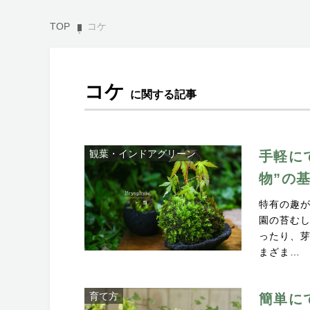
TOP
コケ
コケ
に関する記事
観葉・インドアグリーン
手軽に
物”の
特有の趣
園の苔む
ったり、
まざま…
育て方
簡単に