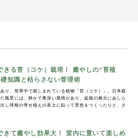
できる苔（コケ）栽培！ 癒やしの“苔植
基礎知識と枯らさない管理術
があり、世界中で親しまれている植物「苔（コケ）」。日本庭
した風景には、静かで奥深い風情があり、盆栽の株元にあしら
芽出し球根の寄せ植えの表土に貼って景色をつくったりと、さ
できて癒やし効果大！ 室内に置いて楽しめ