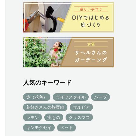
人気のキーワード
赤（花色）
ライフスタイル
ハーブ
花好きさんの旅案内
サルビア
レモン
実もの
クリスマス
キンモクセイ
ペット