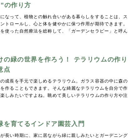
玉”の作り方
体になって、植物との触れ合いがある暮らしをすることは、ス
コントロールし、心と体を健やかに保つ作用が期待できます。
物を使った自然療法を総称して、「ガーデンセラピー」と呼ん
けの緑の世界を作ろう！ テラリウムの作り
意点
物の成長を手元で楽しめるテラリウム。ガラス容器の中に森の
色を作ることもできます。そんな綺麗なテラリウムを自分で作
で楽しみたいですよね。眺めて美しいテラリウムの作り方や注
緑を育てるインドア園芸入門
間が長い時期に、家に居ながら緑に親しみたいとガーデニング