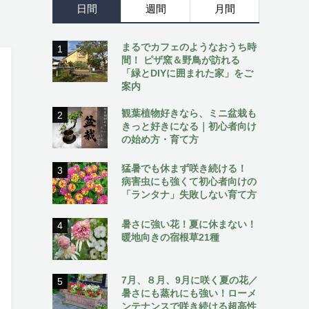
日間
週間
月間
まるでカフェのようなおうち時
1
間！ ピザ窯＆野鳥が訪れる
「緑とDIYに囲まれた家」をご
案内
観葉植物好きなら、ミニ盆栽も
2
きっと好きになる｜初心者向け
の始め方・育て方
猛暑でも休まず咲き続ける！
3
病害虫にも強くて初心者向けの
「ランタナ」失敗しない育て方
暑さに強い花！夏に休まない！
4
暖地向きの宿根草21種
7月、８月、9月に咲く夏の花／
5
暑さにも蒸れにも強い！ローメ
ンテナンスで咲き続ける超高性