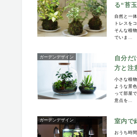
る“苔
自然と一
トレスを
そんな植
でいま…
ガーデンデザイン
自分だ
方と注
小さな植
ような景
って部屋
意点を…
ガーデンデザイン
室内で
おうち時