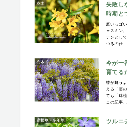
樹木
失敗し
時期と
庭いっぱ
ャスミン
テンとして
つるの仕
樹木
今が一
育てる
蝶が舞うよ
える「藤
ても「鉢
この記事
宿根草・多年草
ツルニ