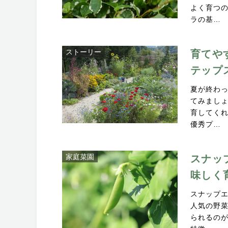
よく育つ
ラの基…
ストーリー
育てや
テップ
夏が終わ
てみまし
育してく
優秀プ…
家庭菜園
スナッ
味しく
スナップ
人気の野
られるの