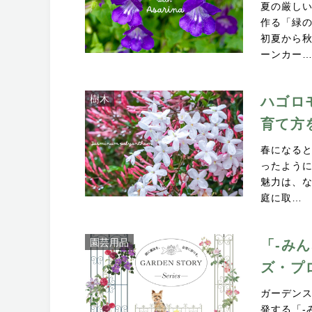
夏の厳し
作る「緑の
初夏から
ーンカー
樹木
ハゴロ
育て方
春になる
ったよう
魅力は、
庭に取…
園芸用品
「-み
ズ・プ
ガーデン
発する「-