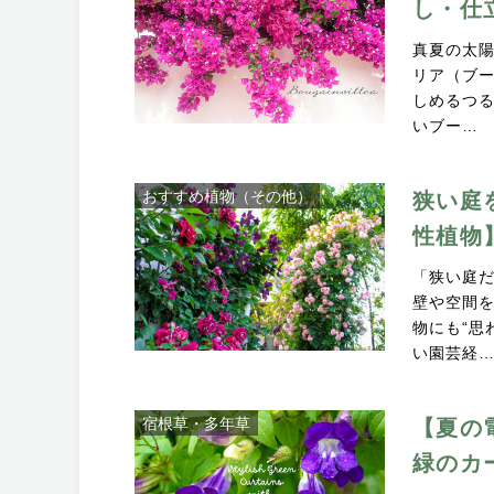
し・仕
真夏の太
リア（ブ
しめるつ
いブー…
おすすめ植物（その他）
狭い庭
性植物
「狭い庭だ
壁や空間
物にも“思
い園芸経
宿根草・多年草
【夏の
緑のカ