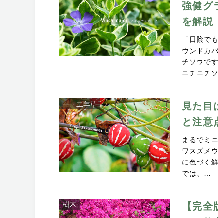
強健グ
を解説
「日陰で
ウンドカ
チソウです
ニチニチ
一・二年草
見た目
と注意
まるでミ
ワスズメ
に色づく
では、…
樹木
【完全