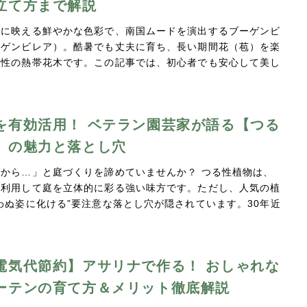
立て方まで解説
陽に映える鮮やかな色彩で、南国ムードを演出するブーゲンビ
ーゲンビレア）。酷暑でも丈夫に育ち、長い期間花（苞）を楽
る性の熱帯花木です。この記事では、初心者でも安心して美し
を有効活用！ ベテラン園芸家が語る【つる
】の魅力と落とし穴
から…」と庭づくりを諦めていませんか？ つる性植物は、
を利用して庭を立体的に彩る強い味方です。ただし、人気の植
わぬ姿に化ける”要注意な落とし穴が隠されています。30年近
…
電気代節約】アサリナで作る！ おしゃれな
ーテンの育て方＆メリット徹底解説