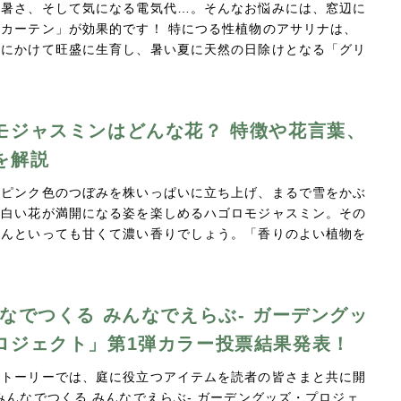
い暑さ、そして気になる電気代…。そんなお悩みには、窓辺に
カーテン」が効果的です！ 特につる性植物のアサリナは、
秋にかけて旺盛に生育し、暑い夏に天然の日除けとなる「グリ
…
モジャスミンはどんな花？ 特徴や花言葉、
を解説
とピンク色のつぼみを株いっぱいに立ち上げ、まるで雪をかぶ
に白い花が満開になる姿を楽しめるハゴロモジャスミン。その
なんといっても甘くて濃い香りでしょう。「香りのよい植物を
んなでつくる みんなでえらぶ- ガーデングッ
ロジェクト」第1弾カラー投票結果発表！
ストーリーでは、庭に役立つアイテムを読者の皆さまと共に開
みんなでつくる みんなでえらぶ- ガーデングッズ・プロジェ