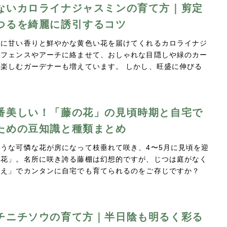
ないカロライナジャスミンの育て方｜剪定
つるを綺麗に誘引するコツ
いに甘い香りと鮮やかな黄色い花を届けてくれるカロライナジ
。フェンスやアーチに絡ませて、おしゃれな目隠しや緑のカー
楽しむガーデナーも増えています。 しかし、旺盛に伸びる
…
番美しい！「藤の花」の見頃時期と自宅で
ための豆知識と種類まとめ
うな可憐な花が房になって枝垂れて咲き、4〜5月に見頃を迎
の花」。名所に咲き誇る藤棚は幻想的ですが、じつは庭がなく
植え」でカンタンに自宅でも育てられるのをご存じですか？
…
チニチソウの育て方｜半日陰も明るく彩る