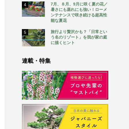
7月、８月、9月に咲く夏の花／
4
暑さにも蒸れにも強い！ローメ
ンテナンスで咲き続ける超高性
能な夏花
旅行より贅沢かも？「日常とい
5
う名のリゾート」を我が家の庭
に描くヒント
連載・特集