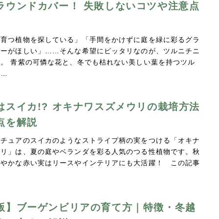
ラウンドカバー！ 失敗しないコツや注意点
も育つ植物を探している」「手間をかけずに庭を緑に彩るグラ
バーがほしい」……そんな希望にピッタリなのが、ツルニチニ
。 青紫の可憐な花と、冬でも枯れない美しい葉を持つツル
ソ…
はスイカ!? オキナワスズメウリの栽培方法
点を解説
ニチュアのスイカのようなストライプ柄の実をつける「オキナ
ウリ」は、夏の庭やベランダを彩る人気のつる性植物です。秋
鮮やかな赤い実はリースやインテリアにも大活躍！ この記事
版】ブーゲンビリアの育て方｜特徴・冬越