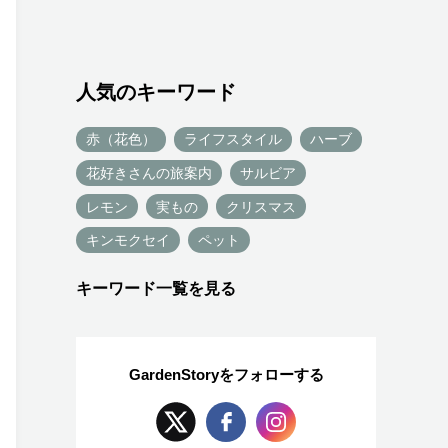
人気のキーワード
赤（花色）
ライフスタイル
ハーブ
花好きさんの旅案内
サルビア
レモン
実もの
クリスマス
キンモクセイ
ペット
キーワード一覧を見る
GardenStoryを
フォローする