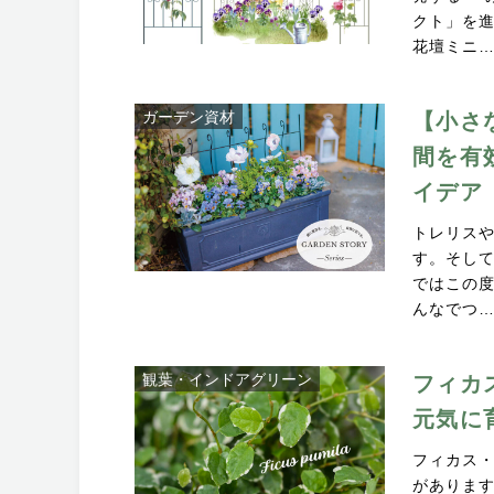
クト」を進
花壇ミニ
ガーデン資材
【小さ
間を有
イデア
トレリス
す。そし
ではこの度
んなでつ
観葉・インドアグリーン
フィカ
元気に
フィカス
がありま