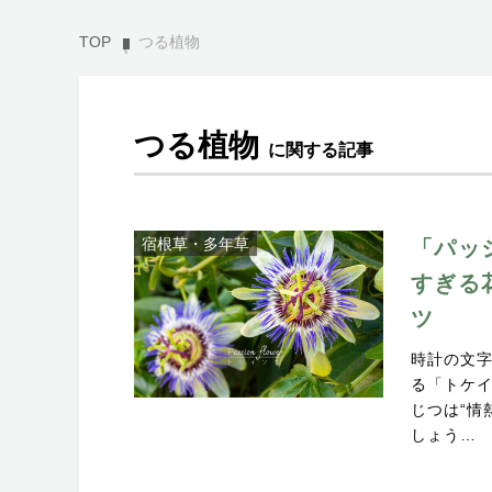
TOP
つる植物
つる植物
に関する記事
宿根草・多年草
「パッ
すぎる
ツ
時計の文
る「トケ
じつは“情
しょう…