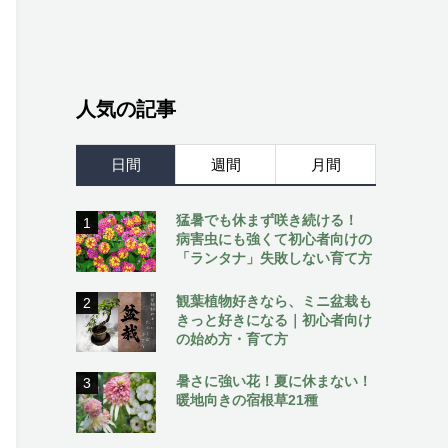
人気の記事
日間
週間
月間
猛暑でも休まず咲き続ける！
1
病害虫にも強くて初心者向けの
「ランタナ」失敗しない育て方
観葉植物好きなら、ミニ盆栽も
2
きっと好きになる｜初心者向け
の始め方・育て方
暑さに強い花！夏に休まない！
3
暖地向きの宿根草21種