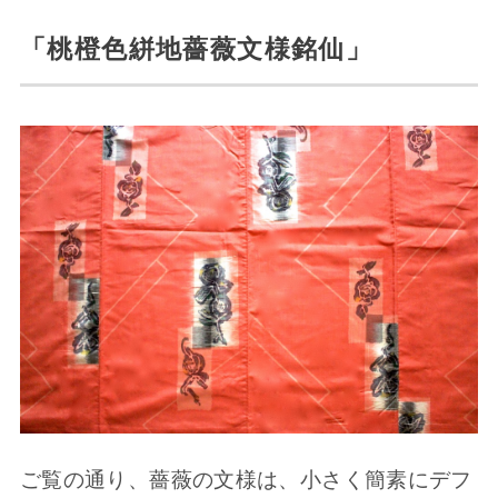
「桃橙色絣地薔薇文様銘仙」
ご覧の通り、薔薇の文様は、小さく簡素にデフ