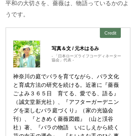
平和の大切さを、薔薇は、物語っているかのよ
うです。
Credit
写真＆文 / 元木はるみ
- 「日本ローズライフコーディネーター
協会」代表 -
神奈川の庭でバラを育てながら、バラ文化
と育成方法の研究を続ける。近著に『薔薇
ごよみ３６５日 育てる、愛でる、語る』
（誠文堂新光社）、『アフターガーデニン
グを楽しむバラ庭づくり』（家の光協会
刊）、『ときめく薔薇図鑑』（山と渓谷
社）著、『バラの物語 いにしえから続く
花の女王の運命』、『ちいさな手のひら事