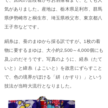
で、庶民の普段着からお洒落着まで、とても人
気がありました。産地は、栃木県足利市、群馬
県伊勢崎市と桐生市、埼玉県秩父市、東京都八
王子市などです。
絹糸は、蚕のまゆから採る訳ですが
、
1枚の着
物に要するまゆは、大小約2,500～4,000個にも
及ぶのだそうです。写真のように、経糸（たて
いと）と緯糸（よこいと）を故意にずらすこと
で、色の境界がぼける「絣（かすり）」という
技法が当時大流行となりました。