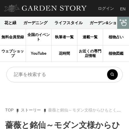
ログイン
EN
花と緑
ガーデニング
ライフスタイル
ガーデン&ショップ
全国のイベン
無料会員登録
執筆者一覧
連載一覧
植物占い
ト
ウェブショッ
お近くの専門
YouTube
花時間
植物図鑑
プ
店情報
TOP
ストーリー
薔薇と銘仙～モダン文様からひもとく大正・昭和初期の薔薇の広がり
薔薇と銘仙～モダン文様からひ