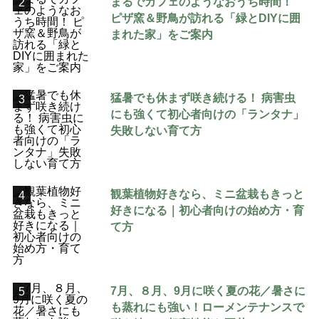
まるでカフェのようなおうち時間！
2
ピザ窯＆野鳥が訪れる「緑とDIYに囲
まれた家」をご案内
猛暑でも休まず咲き続ける！ 病害虫
3
にも強くて初心者向けの「ランタナ」
失敗しない育て方
観葉植物好きなら、ミニ盆栽もきっと
4
好きになる｜初心者向けの始め方・育
て方
7月、８月、9月に咲く夏の花／暑さに
5
も蒸れにも強い！ローメンテナンスで