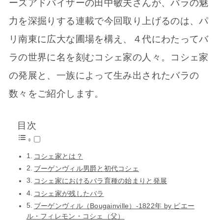
ーズアドバイザーの田中敏夫さんが、バラの魅
力を深掘りする連載で今回取り上げるのは、パ
リ南東に広大な圃場を構え、４代にわたってバ
ラの世界に名を刻むコシェ家の人々。コシェ家
の発展と、一族によって生み出されたバラの
数々をご紹介します。
目次
コシェ家とは？
ブーゲンヴィル男爵と初代コシェ
コシェ家におけるバラ育種の始まりと発展
コシェ家が残したバラ
ブーゲンヴィル（Bougainville）-1822年 by ピエー
ル・フィレモン・コシェ（父）