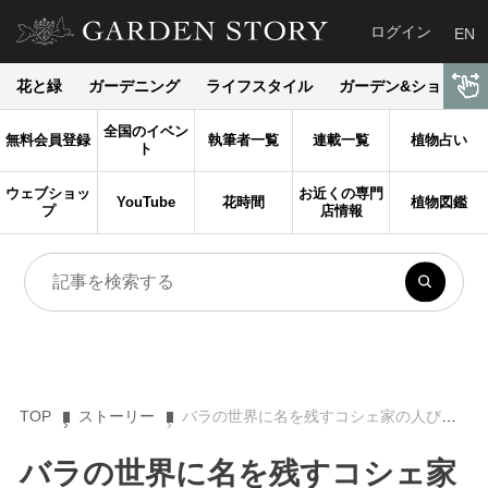
ログイン
EN
花と緑
ガーデニング
ライフスタイル
ガーデン&ショップ
全国のイベン
無料会員登録
執筆者一覧
連載一覧
植物占い
ト
ウェブショッ
お近くの専門
YouTube
花時間
植物図鑑
プ
店情報
TOP
ストーリー
バラの世界に名を残すコシェ家の人びと【花の女王バラを紐解く】
バラの世界に名を残すコシェ家