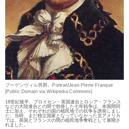
ブーゲンヴィル男爵。Portrait/Jean-Pierre Franque
[Public Domain via Wikipedia Commons]
18世紀後半、プロイセン・英国連合とロシア・フランス
などの大陸連合との間で勃発した七年戦争は、本国間同
士に加え、それぞれの国の植民地での抗争を誘発しまし
た。当時、まだ独立国家となっていなかった北アメリカ
では、英国とフランスの間の植民地争奪戦として展開さ
れました。