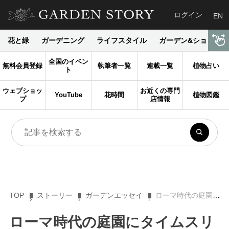
ログイン
EN
花と緑
ガーデニング
ライフスタイル
ガーデン&ショップ
全国のイベン
無料会員登録
執筆者一覧
連載一覧
植物占い
ト
ウェブショッ
お近くの専門
YouTube
花時間
植物図鑑
プ
店情報
TOP
ストーリー
ガーデンエッセイ
ローマ時代の庭園にタイムスリップ！ 古代ローマ時代に描かれたリウィア荘の庭園画
ローマ時代の庭園にタイムスリ