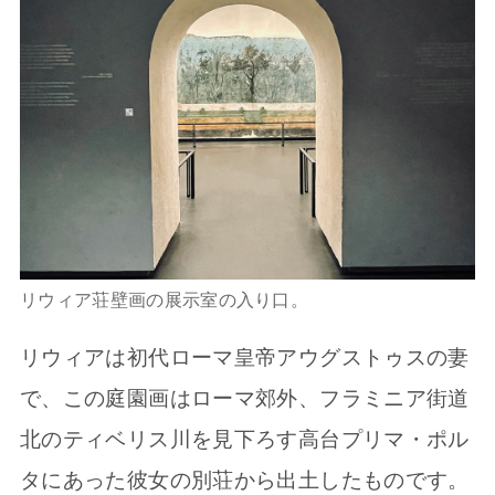
リウィア荘壁画の展示室の入り口。
リウィアは初代ローマ皇帝アウグストゥスの妻
で、この庭園画はローマ郊外、フラミニア街道
北のティベリス川を見下ろす高台プリマ・ポル
タにあった彼女の別荘から出土したものです。