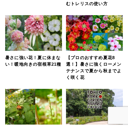
むトレリスの使い方
暑さに強い花！夏に休まな
【プロのおすすめ夏花8
い！暖地向きの宿根草21種
選！】暑さに強くローメン
テナンスで夏から秋までよ
く咲く花