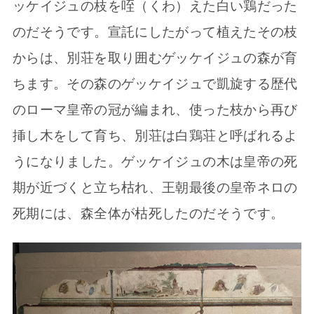
ッケイジュの枝を咥（くわ）えた白い鶏だった
のだそうです。宣託にしたがって植えたその枝
からは、別荘を取り囲むゲッケイジュの森が育
ちます。その森のゲッケイジュで凱旋する歴代
のローマ皇帝の冠が編まれ、使った枝から再び
挿し木をして育ち、別荘は白鶏荘と呼ばれるよ
うになりました。ゲッケイジュの木は皇帝の死
期が近づくと立ち枯れ、王朝最後の皇帝ネロの
死期には、森全体が枯死したのだそうです。