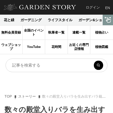
ログイン
EN
花と緑
ガーデニング
ライフスタイル
ガーデン&ショップ
全国のイベン
無料会員登録
執筆者一覧
連載一覧
植物占い
ト
ウェブショッ
お近くの専門
YouTube
花時間
植物図鑑
プ
店情報
TOP
ストーリー
数々の殿堂入りバラを生み出すバラ栽培の名家 フランス・メイアン社 MEILLAND
数々の殿堂入りバラを生み出す