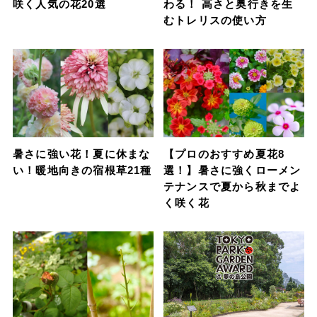
咲く人気の花20選
わる！ 高さと奥行きを生
むトレリスの使い方
暑さに強い花！夏に休まな
【プロのおすすめ夏花8
い！暖地向きの宿根草21種
選！】暑さに強くローメン
テナンスで夏から秋までよ
く咲く花