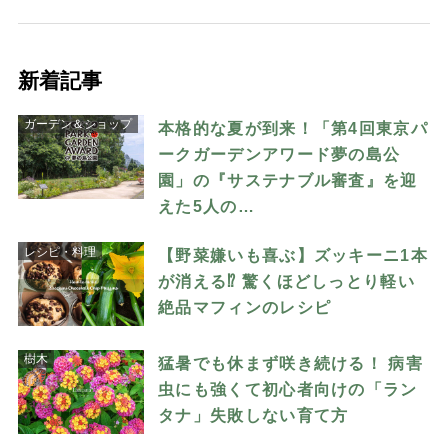
新着記事
ガーデン＆ショップ
本格的な夏が到来！「第4回東京パ
ークガーデンアワード夢の島公
園」の『サステナブル審査』を迎
えた5人の…
レシピ・料理
【野菜嫌いも喜ぶ】ズッキーニ1本
が消える⁉︎ 驚くほどしっとり軽い
絶品マフィンのレシピ
樹木
猛暑でも休まず咲き続ける！ 病害
虫にも強くて初心者向けの「ラン
タナ」失敗しない育て方