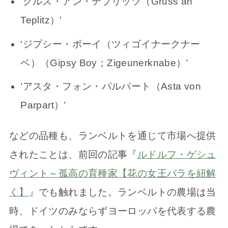
‘グルス・アン・テプリッツ（Gruss an
Teplitz）’
‘ジプシー・ボーイ（ツィゴイナークナー
ベ）（Gipsy Boy；Zigeunerknabe）’
‘アスタ・フォン・パルパート（Asta von
Parpart）’
などの品種も、ランベルトを通じて市場へ提供
されたことは、前回の記事『
ルドルフ・ゲシュ
ヴィント～孤高の育種家【花の女王バラを紐解
く】
』でも触れました。ランベルトの農場は当
時、ドイツのみならずヨーロッパを代表する農