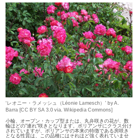
‘レオニー・ラメッシュ（Léonie Lamesch）’ by A.
Barra [CC BY SA 3.0 via. Wikipedia Commons]
小輪、オープン・カップ型または、丸弁咲きの花が、数
輪ほどの”連れ”咲きとなります。ポリアンサにクラス分け
されていますが、ポリアンサの本来の特徴である房咲き
となる性質は、この品種にはそれほど強く表れていませ