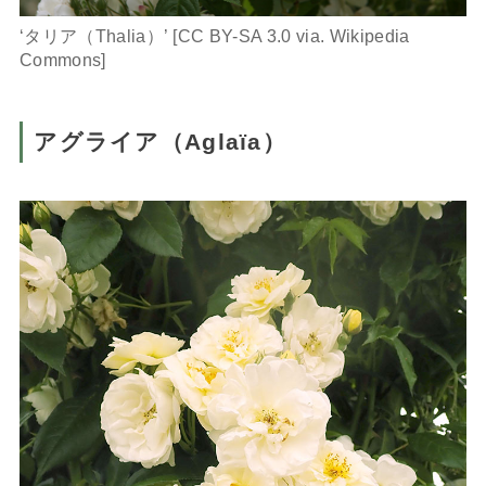
‘タリア（Thalia）’ [CC BY-SA 3.0 via. Wikipedia
Commons]
アグライア（Aglaïa）