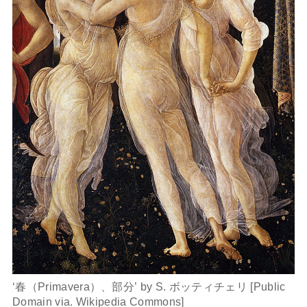
‘春（Primavera）、部分’ by S. ボッティチェリ [Public
Domain via. Wikipedia Commons]