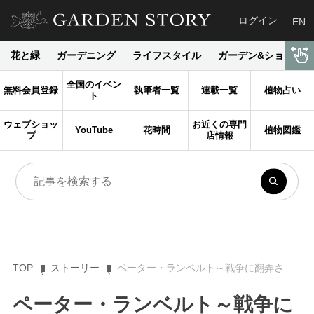
ログイン
EN
花と緑
ガーデニング
ライフスタイル
ガーデン&ショップ
全国のイベン
無料会員登録
執筆者一覧
連載一覧
植物占い
ト
ウェブショッ
お近くの専門
YouTube
花時間
植物図鑑
プ
店情報
TOP
ストーリー
ペーター・ランベルト～戦争に翻弄された生涯【花の女王バラを紐解く】
ペーター・ランベルト～戦争に