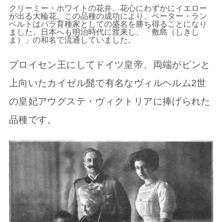
クリーミー・ホワイトの花弁、花心にわずかにイエロー
が出る大輪花。この品種の成功により、ペーター・ラン
ベルトはバラ育種家としての盛名を勝ち得ることになり
ました。日本へも明治時代に渡来し、「敷島（しきし
ま）」の和名で流通していました。
プロイセン王にしてドイツ皇帝、両端がピンと
上向いたカイゼル髭で有名なヴィルヘルム2世
の皇妃アウグステ・ヴィクトリアに捧げられた
品種です。