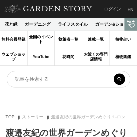
ログイン
EN
花と緑
ガーデニング
ライフスタイル
ガーデン&ショップ
全国のイベン
無料会員登録
執筆者一覧
連載一覧
植物占い
ト
ウェブショッ
お近くの専門
YouTube
花時間
植物図鑑
プ
店情報
TOP
ストーリー
渡邉友紀の世界ガーデンめぐり１-ロンドンのチェルシーフラワーショー〜その１〜
渡邉友紀の世界ガーデンめぐり