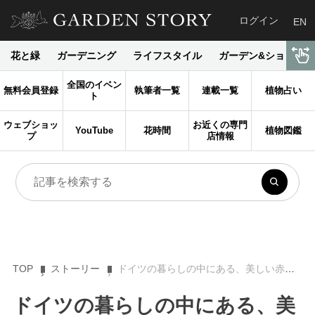
ログイン
EN
花と緑
ガーデニング
ライフスタイル
ガーデン&ショップ
全国のイベン
無料会員登録
執筆者一覧
連載一覧
植物占い
ト
ウェブショッ
お近くの専門
YouTube
花時間
植物図鑑
プ
店情報
TOP
ストーリー
ドイツの暮らしの中にある、美しい赤いバラ
ドイツの暮らしの中にある、美