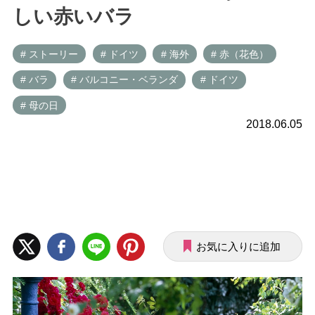
しい赤いバラ
# ストーリー
# ドイツ
# 海外
# 赤（花色）
# バラ
# バルコニー・ベランダ
# ドイツ
# 母の日
2018.06.05
お気に入りに追加