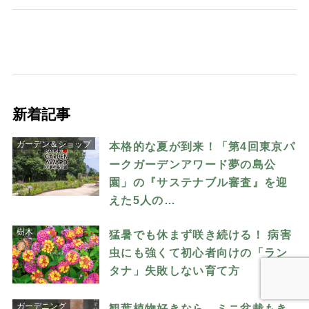
新着記事
ガーデン＆ショップ
本格的な夏が到来！「第4回東京パ
ークガーデンアワード夢の島公
園」の『サステナブル審査』を迎
えた5人の…
樹木
猛暑でも休まず咲き続ける！ 病害
虫にも強くて初心者向けの「ラン
タナ」失敗しない育て方
ガーデニング
観葉植物好きなら、ミニ盆栽もき