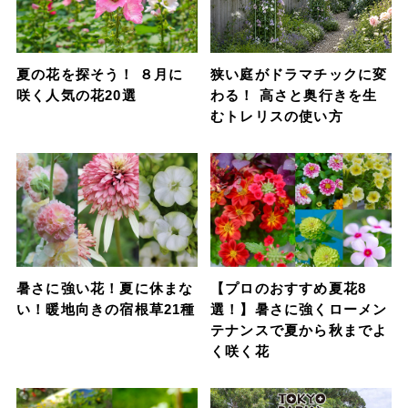
夏の花を探そう！ ８月に
狭い庭がドラマチックに変
咲く人気の花20選
わる！ 高さと奥行きを生
むトレリスの使い方
暑さに強い花！夏に休まな
【プロのおすすめ夏花8
い！暖地向きの宿根草21種
選！】暑さに強くローメン
テナンスで夏から秋までよ
く咲く花