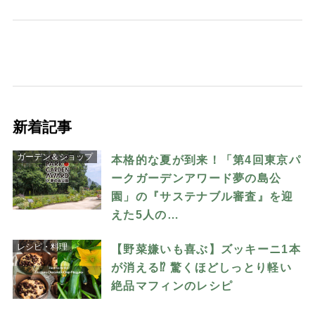
新着記事
ガーデン＆ショップ
本格的な夏が到来！「第4回東京パ
ークガーデンアワード夢の島公
園」の『サステナブル審査』を迎
えた5人の…
レシピ・料理
【野菜嫌いも喜ぶ】ズッキーニ1本
が消える⁉︎ 驚くほどしっとり軽い
絶品マフィンのレシピ