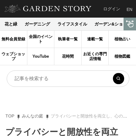
ログイン
EN
花と緑
ガーデニング
ライフスタイル
ガーデン&ショップ
全国のイベン
無料会員登録
執筆者一覧
連載一覧
植物占い
ト
ウェブショッ
お近くの専門
YouTube
花時間
植物図鑑
プ
店情報
TOP
みんなの庭
プライバシーと開放性を両立し、心の琴線に触れる空間をつくる
プライバシーと開放性を両立