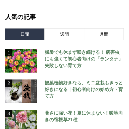
人気の記事
日間
週間
月間
猛暑でも休まず咲き続ける！ 病害虫
1
にも強くて初心者向けの「ランタナ」
失敗しない育て方
観葉植物好きなら、ミニ盆栽もきっと
2
好きになる｜初心者向けの始め方・育
て方
暑さに強い花！夏に休まない！暖地向
3
きの宿根草21種