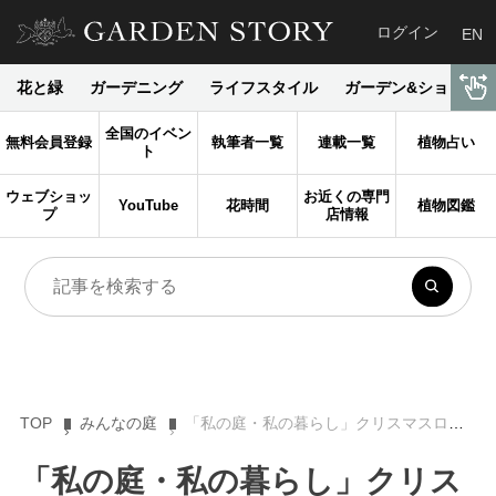
ログイン
EN
花と緑
ガーデニング
ライフスタイル
ガーデン&ショップ
全国のイベン
無料会員登録
執筆者一覧
連載一覧
植物占い
ト
ウェブショッ
お近くの専門
YouTube
花時間
植物図鑑
プ
店情報
TOP
みんなの庭
「私の庭・私の暮らし」クリスマスローズのオープンガーデン 東京・菊池邸
「私の庭・私の暮らし」クリス