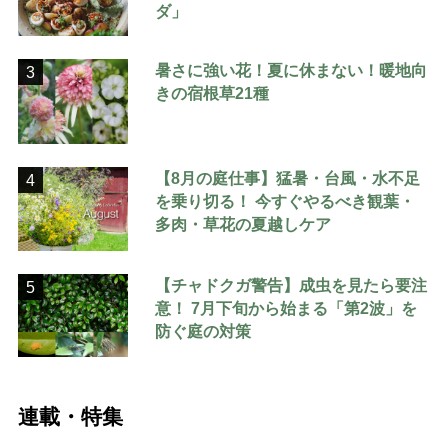
ダ」
暑さに強い花！夏に休まない！暖地向
3
きの宿根草21種
【8月の庭仕事】猛暑・台風・水不足
4
を乗り切る！ 今すぐやるべき観葉・
多肉・草花の夏越しケア
【チャドクガ警告】成虫を見たら要注
5
意！ 7月下旬から始まる「第2波」を
防ぐ庭の対策
連載・特集