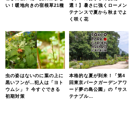
い！暖地向きの宿根草21種
選！】暑さに強くローメン
テナンスで夏から秋までよ
く咲く花
虫の姿はないのに葉の上に
本格的な夏が到来！「第4
黒いフンが…犯人は「ヨト
回東京パークガーデンアワ
ウムシ」？ 今すぐできる
ード夢の島公園」の『サス
初期対策
テナブル…