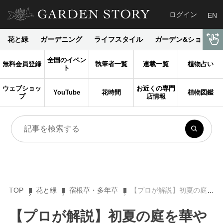
ログイン
EN
花と緑
ガーデニング
ライフスタイル
ガーデン&ショップ
全国のイベン
無料会員登録
執筆者一覧
連載一覧
植物占い
ト
ウェブショッ
お近くの専門
YouTube
花時間
植物図鑑
プ
店情報
TOP
花と緑
宿根草・多年草
【プロが解説】初夏の庭を華やかに彩るジギタリスの魅力と育て方
【プロが解説】初夏の庭を華や