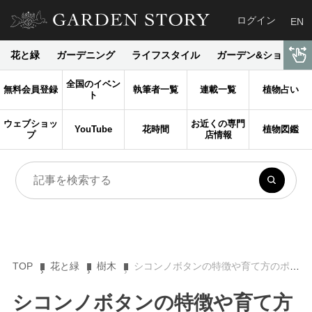
ログイン
EN
花と緑
ガーデニング
ライフスタイル
ガーデン&ショップ
全国のイベン
無料会員登録
執筆者一覧
連載一覧
植物占い
ト
ウェブショッ
お近くの専門
YouTube
花時間
植物図鑑
プ
店情報
TOP
花と緑
樹木
シコンノボタンの特徴や育て方のポイント！ 主な園芸品種もご紹介
シコンノボタンの特徴や育て方