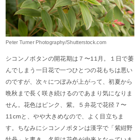
Peter Turner Photography/Shutterstock.com
シコンノボタンの開花期は７〜11月。１日で萎
んでしまう一日花で一つひとつの花もちは悪い
のですが、次々につぼみが上がって、初夏から
晩秋まで長く咲き続けるのであまり気になりま
せん。花色はピンク、紫。５弁花で花径７〜
11cmと、やや大きめなので、よく目立ちま
す。ちなみにシコンノボタンは漢字で「紫紺野
牡丹」と書き、名前は花色が由来となっていま