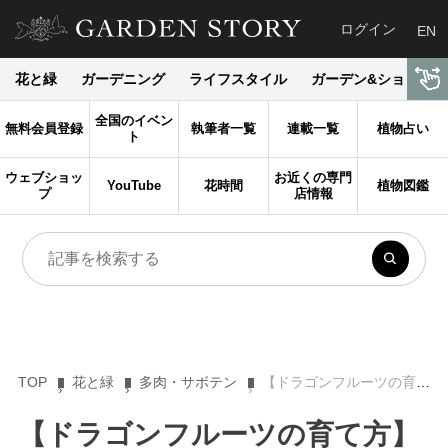
ログイン
EN
花と緑
ガーデニング
ライフスタイル
ガーデン&ショップ
全国のイベン
無料会員登録
執筆者一覧
連載一覧
植物占い
ト
ウェブショッ
お近くの専門
YouTube
花時間
植物図鑑
プ
店情報
TOP
花と緑
多肉・サボテン
【ドラゴンフルーツの育て方】美と健康に効能のある果実と花を家庭でも楽しもう！
【ドラゴンフルーツの育て方】