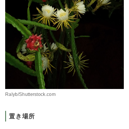
Ralyb/Shutterstock.com
置き場所