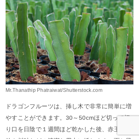
Mr.Thanathip Phatraiwat/Shutterstock.com
ドラゴンフルーツは、挿し木で非常に簡単に増
やすことができます。30～50cmほど切って切
り口を日陰で１週間ほど乾かした後、赤玉土小