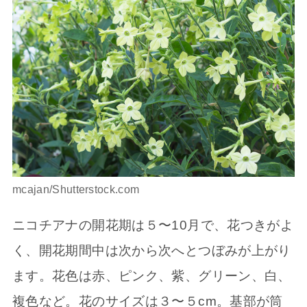
mcajan/Shutterstock.com
ニコチアナの開花期は５〜10月で、花つきがよ
く、開花期間中は次から次へとつぼみが上がり
ます。花色は赤、ピンク、紫、グリーン、白、
複色など。花のサイズは３〜５cm。基部が筒