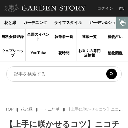
ログイン
EN
花と緑
ガーデニング
ライフスタイル
ガーデン&ショップ
全国のイベン
無料会員登録
執筆者一覧
連載一覧
植物占い
ト
ウェブショッ
お近くの専門
YouTube
花時間
植物図鑑
プ
店情報
TOP
花と緑
一・二年草
【上手に咲かせるコツ】ニコチアナは連作障害に注意！ 特徴や育て方のポイント
【上手に咲かせるコツ】ニコチ