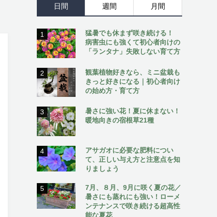
日間
週間
月間
猛暑でも休まず咲き続ける！
1
病害虫にも強くて初心者向けの
「ランタナ」失敗しない育て方
観葉植物好きなら、ミニ盆栽も
2
きっと好きになる｜初心者向け
の始め方・育て方
暑さに強い花！夏に休まない！
3
暖地向きの宿根草21種
アサガオに必要な肥料につい
4
て、正しい与え方と注意点を知
りましょう
7月、８月、9月に咲く夏の花／
5
暑さにも蒸れにも強い！ローメ
ンテナンスで咲き続ける超高性
能な夏花