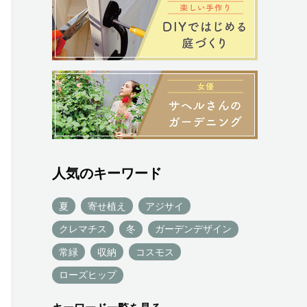
人気のキーワード
夏
寄せ植え
アジサイ
クレマチス
冬
ガーデンデザイン
常緑
収納
コスモス
ローズヒップ