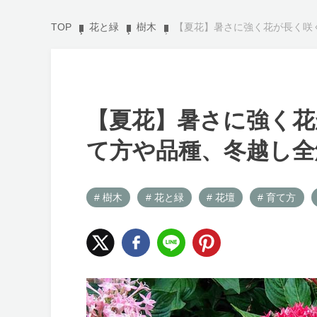
TOP
花と緑
樹木
【夏花】暑さに強く花が長く咲
【夏花】暑さに強く花
て方や品種、冬越し全
# 樹木
# 花と緑
# 花壇
# 育て方