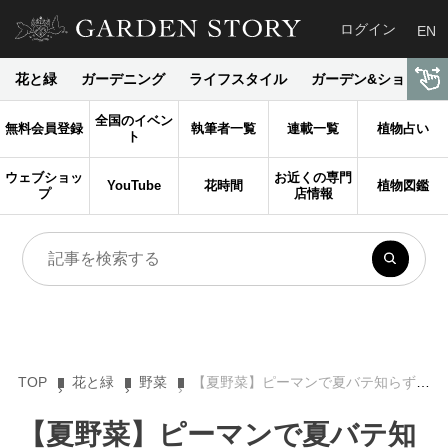
ログイン
EN
花と緑
ガーデニング
ライフスタイル
ガーデン&ショップ
全国のイベン
無料会員登録
執筆者一覧
連載一覧
植物占い
ト
ウェブショッ
お近くの専門
YouTube
花時間
植物図鑑
プ
店情報
TOP
花と緑
野菜
【夏野菜】ピーマンで夏バテ知らずに！育て方からおすすめレシピまでご紹介
【夏野菜】ピーマンで夏バテ知