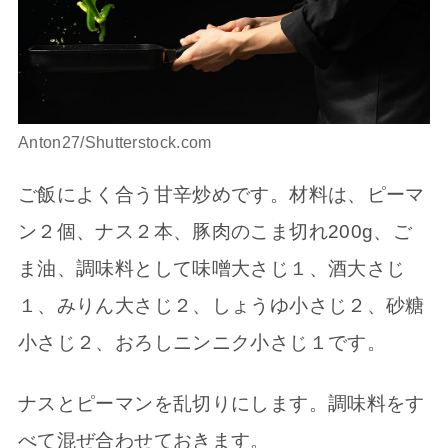
Anton27/Shutterstock.com
ご飯によく合う甘辛炒めです。材料は、ピーマ
ン２個、ナス２本、豚肉のこま切れ200g、ご
ま油、調味料として味噌大さじ１、酒大さじ
１、みりん大さじ２、しょうゆ小さじ２、砂糖
小さじ２、おろしニンニク小さじ１です。
ナスとピーマンを乱切りにします。調味料をす
べて混ぜ合わせておきます。