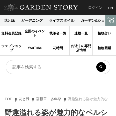
ログイン
EN
花と緑
ガーデニング
ライフスタイル
ガーデン&ショップ
全国のイベン
無料会員登録
執筆者一覧
連載一覧
植物占い
ト
ウェブショッ
お近くの専門
YouTube
花時間
植物図鑑
プ
店情報
TOP
花と緑
宿根草・多年草
野趣溢れる姿が魅力的なペルシカリア！ 丈夫で育てやすく初心者にもおすすめ
野趣溢れる姿が魅力的なペルシ