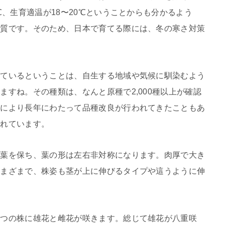
℃、生育適温が18〜20℃ということからも分かるよう
性質です。そのため、日本で育てる際には、冬の寒さ対策
しているということは、自生する地域や気候に馴染むよう
すね。その種類は、なんと原種で2,000種以上が確認
手により長年にわたって品種改良が行われてきたこともあ
されています。
た葉を保ち、葉の形は左右非対称になります。肉厚で大き
さまざまで、株姿も茎が上に伸びるタイプや這うように伸
１つの株に雄花と雌花が咲きます。総じて雄花が八重咲