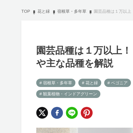
TOP
花と緑
宿根草・多年草
園芸品種は１万以上
園芸品種は１万以上！
や主な品種を解説
# 宿根草・多年草
# 花と緑
# ベゴニア
# 観葉植物・インドアグリーン