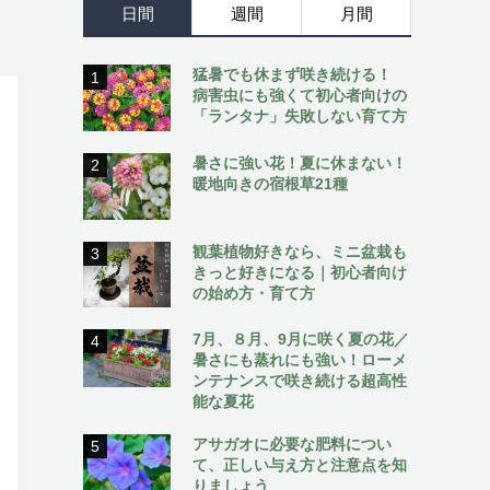
日間
週間
月間
猛暑でも休まず咲き続ける！
1
病害虫にも強くて初心者向けの
「ランタナ」失敗しない育て方
暑さに強い花！夏に休まない！
2
暖地向きの宿根草21種
観葉植物好きなら、ミニ盆栽も
3
きっと好きになる｜初心者向け
の始め方・育て方
7月、８月、9月に咲く夏の花／
4
暑さにも蒸れにも強い！ローメ
ンテナンスで咲き続ける超高性
能な夏花
アサガオに必要な肥料につい
5
て、正しい与え方と注意点を知
りましょう