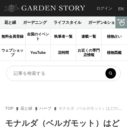
ログイン
EN
花と緑
ガーデニング
ライフスタイル
ガーデン&ショップ
全国のイベン
無料会員登録
執筆者一覧
連載一覧
植物占い
ト
ウェブショッ
お近くの専門
YouTube
花時間
植物図鑑
プ
店情報
TOP
花と緑
ハーブ
モナルダ（ベルガモット）はどのようにして育てる？ 特徴・育てる際の注意点についてもご紹介！
モナルダ（ベルガモット）はど