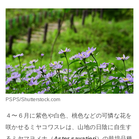
PSPS/Shutterstock.com
４〜６月に紫色や白色、桃色などの可憐な花を
咲かせるミヤコワスレは、山地の日陰に自生す
るミヤマヨメナ（
Aster savatieri
）の栽培品種