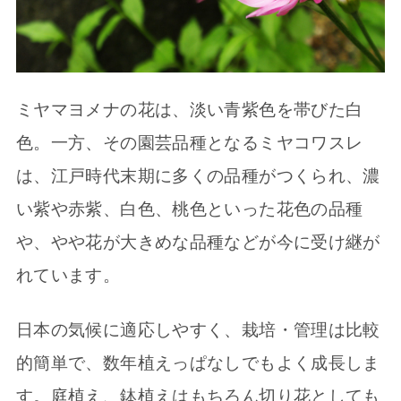
ミヤマヨメナの花は、淡い青紫色を帯びた白
色。一方、その園芸品種となるミヤコワスレ
は、江戸時代末期に多くの品種がつくられ、濃
い紫や赤紫、白色、桃色といった花色の品種
や、やや花が大きめな品種などが今に受け継が
れています。
日本の気候に適応しやすく、栽培・管理は比較
的簡単で、数年植えっぱなしでもよく成長しま
す。庭植え、鉢植えはもちろん切り花としても