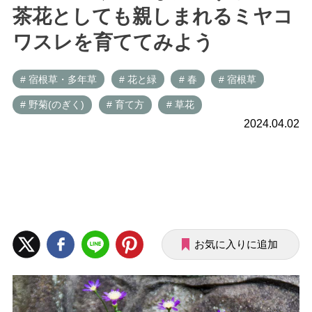
茶花としても親しまれるミヤコ
ワスレを育ててみよう
# 宿根草・多年草
# 花と緑
# 春
# 宿根草
# 野菊(のぎく)
# 育て方
# 草花
2024.04.02
お気に入りに追加