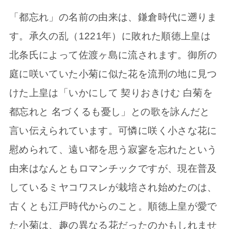
「都忘れ」の名前の由来は、鎌倉時代に遡りま
す。承久の乱（1221年）に敗れた順徳上皇は
北条氏によって佐渡ヶ島に流されます。御所の
庭に咲いていた小菊に似た花を流刑の地に見つ
けた上皇は「いかにして 契りおきけむ 白菊を
都忘れと 名づくるも憂し」との歌を詠んだと
言い伝えられています。可憐に咲く小さな花に
慰められて、遠い都を思う寂寥を忘れたという
由来はなんともロマンチックですが、現在普及
しているミヤコワスレが栽培され始めたのは、
古くとも江戸時代からのこと。順徳上皇が愛で
た小菊は、趣の異なる花だったのかもしれませ