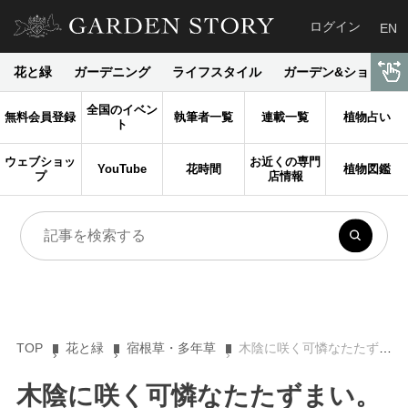
ログイン
EN
花と緑
ガーデニング
ライフスタイル
ガーデン&ショップ
全国のイベン
無料会員登録
執筆者一覧
連載一覧
植物占い
ト
ウェブショッ
お近くの専門
YouTube
花時間
植物図鑑
プ
店情報
TOP
花と緑
宿根草・多年草
木陰に咲く可憐なたたずまい。茶花としても親しまれるミヤコワスレを育ててみよう
木陰に咲く可憐なたたずまい。