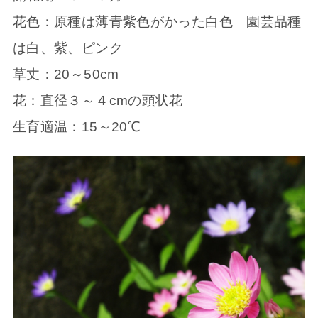
花色：原種は薄青紫色がかった白色 園芸品種
は白、紫、ピンク
草丈：20～50cm
花：直径３～４cmの頭状花
生育適温：15～20℃