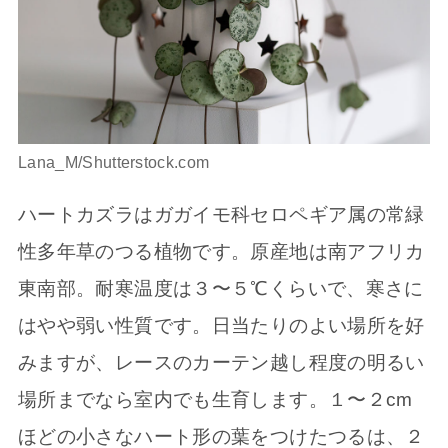
Lana_M/Shutterstock.com
ハートカズラはガガイモ科セロペギア属の常緑
性多年草のつる植物です。原産地は南アフリカ
東南部。耐寒温度は３〜５℃くらいで、寒さに
はやや弱い性質です。日当たりのよい場所を好
みますが、レースのカーテン越し程度の明るい
場所までなら室内でも生育します。１〜２cm
ほどの小さなハート形の葉をつけたつるは、２