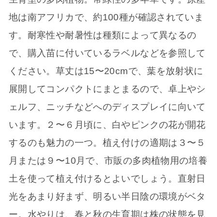
地は南アフリカで、約100種が確認されていま
す。耐寒性や耐暑性は種類によって異なるの
で、購入苗に付いているラベルなどを参照して
ください。草丈は15〜20cmで、葉を放射状に
展開してコンパクトにまとまるので、卓上やシ
ェルフ、ニッチなどへのディスプレイに向いて
います。２〜６月頃に、白やピンクの花が開花
するのも魅力の一つ。植え付けの適期は３〜５
月または９〜10月で、市販の多肉植物用の培養
土を使って植え付けるとよいでしょう。直射日
光をあまり好まず、明るい半日陰の環境がベタ
ー。水やりは、春と秋の生育期は株の状態を見