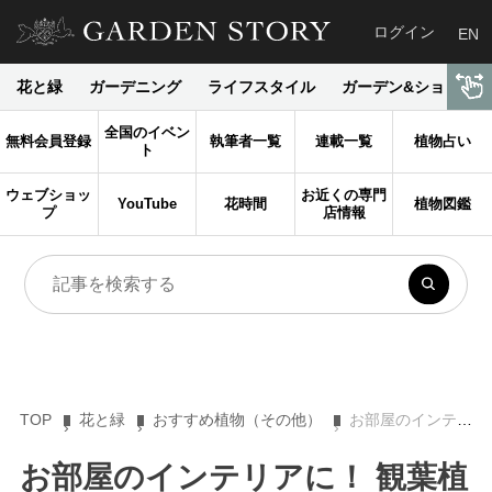
ログイン
EN
花と緑
ガーデニング
ライフスタイル
ガーデン&ショップ
全国のイベン
無料会員登録
執筆者一覧
連載一覧
植物占い
ト
ウェブショッ
お近くの専門
YouTube
花時間
植物図鑑
プ
店情報
TOP
花と緑
おすすめ植物（その他）
お部屋のインテリアに！ 観葉植物のおすすめの種類と特徴をご紹介
お部屋のインテリアに！ 観葉植