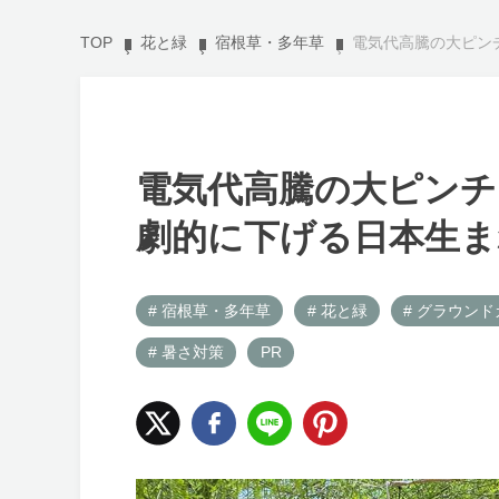
TOP
花と緑
宿根草・多年草
電気代高騰の大ピン
電気代高騰の大ピンチ
劇的に下げる日本生ま
# 宿根草・多年草
# 花と緑
# グラウン
# 暑さ対策
PR