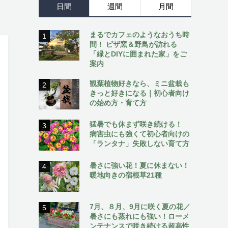
日間
週間
月間
まるでカフェのようなおうち時
1
間！ ピザ窯＆野鳥が訪れる
「緑とDIYに囲まれた家」をご
案内
観葉植物好きなら、ミニ盆栽も
2
きっと好きになる｜初心者向け
の始め方・育て方
猛暑でも休まず咲き続ける！
3
病害虫にも強くて初心者向けの
「ランタナ」失敗しない育て方
暑さに強い花！夏に休まない！
4
暖地向きの宿根草21種
7月、８月、9月に咲く夏の花／
5
暑さにも蒸れにも強い！ローメ
ンテナンスで咲き続ける超高性