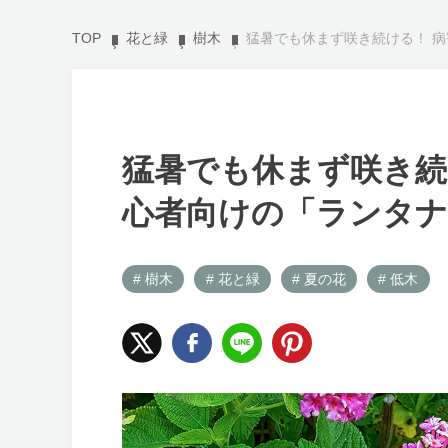
TOP
花と緑
樹木
猛暑でも休まず咲き続ける！ 
猛暑でも休まず咲き続
心者向けの「ランタナ
# 樹木
# 花と緑
# 夏の花
# 低木