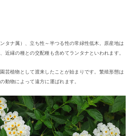
ランタナ属）、立ち性～半つる性の常緑性低木。原産地は
で、近縁の種との交配種も含めてランタナといわれます。
に園芸植物として渡来したことが始まりです。繁殖形態は
どの動物によって遠方に運ばれます。