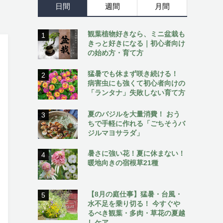
日間
週間
月間
観葉植物好きなら、ミニ盆栽も
1
きっと好きになる｜初心者向け
の始め方・育て方
猛暑でも休まず咲き続ける！
2
病害虫にも強くて初心者向けの
「ランタナ」失敗しない育て方
夏のバジルを大量消費！ おう
3
ちで手軽に作れる「ごちそうバ
ジルマヨサラダ」
暑さに強い花！夏に休まない！
4
暖地向きの宿根草21種
【8月の庭仕事】猛暑・台風・
5
水不足を乗り切る！ 今すぐや
るべき観葉・多肉・草花の夏越
しケア