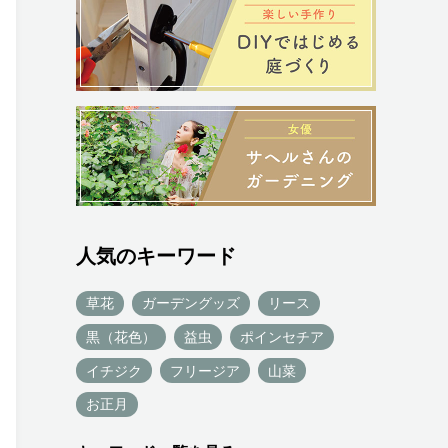
人気のキーワード
草花
ガーデングッズ
リース
黒（花色）
益虫
ポインセチア
イチジク
フリージア
山菜
お正月