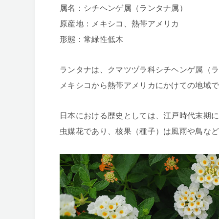
属名：シチヘンゲ属（ランタナ属）
原産地：メキシコ、熱帯アメリカ
形態：常緑性低木
ランタナは、クマツヅラ科シチヘンゲ属（
メキシコから熱帯アメリカにかけての地域
日本における歴史としては、江戸時代末期
虫媒花であり、核果（種子）は風雨や鳥な