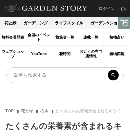
ログイン
EN
花と緑
ガーデニング
ライフスタイル
ガーデン&ショップ
全国のイベン
無料会員登録
執筆者一覧
連載一覧
植物占い
ト
ウェブショッ
お近くの専門
YouTube
花時間
植物図鑑
プ
店情報
TOP
花と緑
樹木
たくさんの栄養素が含まれるキウイフルーツの育て方とは？
たくさんの栄養素が含まれるキ