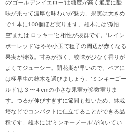
の‘ゴールデンイエロー’は糖度が高く適度に酸
味が乗って濃厚な味わいが魅力。果実は大きめ
で１本に100個ほど実ります。雄木には‘孫悟
空’または‘ロッキー’と相性が抜群です。‘レイン
ボーレッド’はやや小玉で種子の周辺が赤くなる
果実が特徴。甘みが強く、酸味が少なく香りが
よくてジューシー。開花期が早いので、ペアに
は極早生の雄木を選びましょう。‘ミンキーゴー
ルド’は３〜４cmの小さな果実が多数実りま
す。つるが伸びすぎずに節間も短いため、鉢栽
培などでコンパクトに仕立てることができる品
種です。雄木には‘ミンキーメール’が向いてい