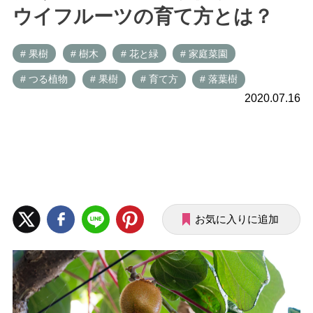
ウイフルーツの育て方とは？
# 果樹
# 樹木
# 花と緑
# 家庭菜園
# つる植物
# 果樹
# 育て方
# 落葉樹
2020.07.16
お気に入りに追加