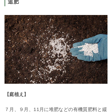
追肥
【庭植え】
７月、９月、11月に堆肥などの有機質肥料と緩