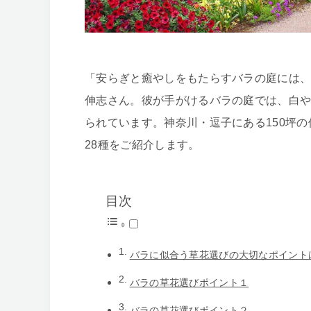
「安らぎと癒やしをもたらすバラの庭には
伸志さん。彼が手がけるバラの庭では、白
られています。神奈川・逗子にある150坪
28種をご紹介します。
目次
バラに似合う草花選びの大切なポイント
バラの草花選びポイント１
バラの草花選びポイント２