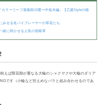
ラーリーフ落葉樹10選〜中低木編」【乙庭Styleの植
敵にみせる名バイプレーヤーの草花たち
と一緒に咲かせる人気の宿根草
２
。例えば開花期が重なる大輪のシャクヤクや大輪のダリア
NGです（小輪など控えめなバラと組み合わせるのであ