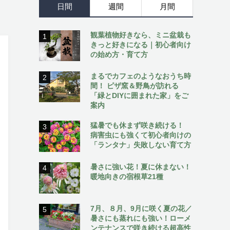
日間
週間
月間
観葉植物好きなら、ミニ盆栽も
1
きっと好きになる｜初心者向け
の始め方・育て方
まるでカフェのようなおうち時
2
間！ ピザ窯＆野鳥が訪れる
「緑とDIYに囲まれた家」をご
案内
猛暑でも休まず咲き続ける！
3
病害虫にも強くて初心者向けの
「ランタナ」失敗しない育て方
暑さに強い花！夏に休まない！
4
暖地向きの宿根草21種
7月、８月、9月に咲く夏の花／
5
暑さにも蒸れにも強い！ローメ
ンテナンスで咲き続ける超高性