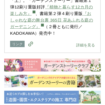
「土」。「ガーデンストーリー」書籍第１
弾12刷り重版好評
『植物と暮らす12カ月の
楽しみ方』
、書籍第２弾４刷り重版
『お
しゃれな庭の舞台裏 365日 花あふれる庭の
ガーデニング』
（２冊ともに発行／
KADOKAWA）発売中！
リンク
詳細を見る