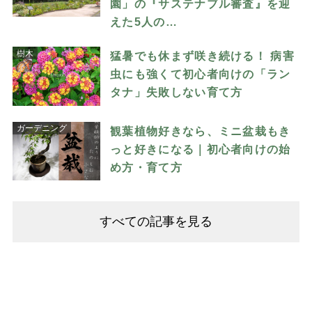
園」の『サステナブル審査』を迎
えた5人の…
樹木
猛暑でも休まず咲き続ける！ 病害
虫にも強くて初心者向けの「ラン
タナ」失敗しない育て方
ガーデニング
観葉植物好きなら、ミニ盆栽もき
っと好きになる｜初心者向けの始
め方・育て方
すべての記事を見る