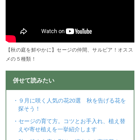
【秋の庭を鮮やかに】セージの仲間、サルビア！オスス
メの５種類！
併せて読みたい
・
９月に咲く人気の花20選 秋を告げる花を
探そう！
・
セージの育て方。コツとお手入れ、植え替
えや寄せ植えを一挙紹介します