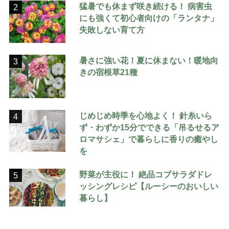
猛暑でも休まず咲き続ける！ 病害虫
2
にも強くて初心者向けの「ランタナ」
失敗しない育て方
暑さに強い花！夏に休まない！暖地向
3
きの宿根草21種
じめじめ時季を心地よく！ 針糸いら
4
ず・わずか15分でできる「吊るせるア
ロマサシェ」で暮らしに香りの癒やし
を
野菜が主役に！ 絶品コブサラダドレ
5
ッシングレシピ【ルーシーのおいしい
暮らし】