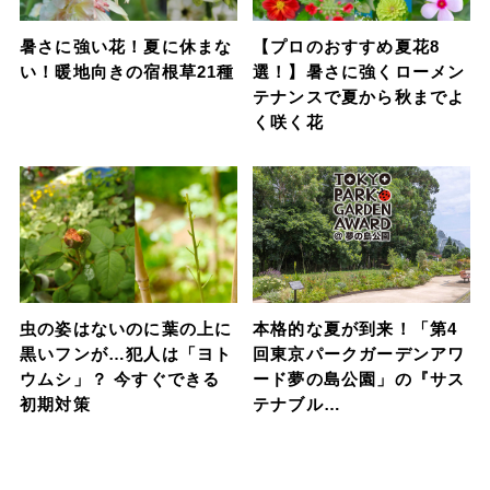
暑さに強い花！夏に休まな
【プロのおすすめ夏花8
い！暖地向きの宿根草21種
選！】暑さに強くローメン
テナンスで夏から秋までよ
く咲く花
虫の姿はないのに葉の上に
本格的な夏が到来！「第4
黒いフンが…犯人は「ヨト
回東京パークガーデンアワ
ウムシ」？ 今すぐできる
ード夢の島公園」の『サス
初期対策
テナブル…