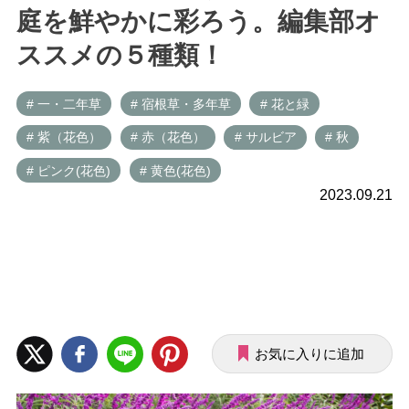
庭を鮮やかに彩ろう。編集部オ
ススメの５種類！
# 一・二年草
# 宿根草・多年草
# 花と緑
# 紫（花色）
# 赤（花色）
# サルビア
# 秋
# ピンク(花色)
# 黄色(花色)
2023.09.21
お気に入りに追加