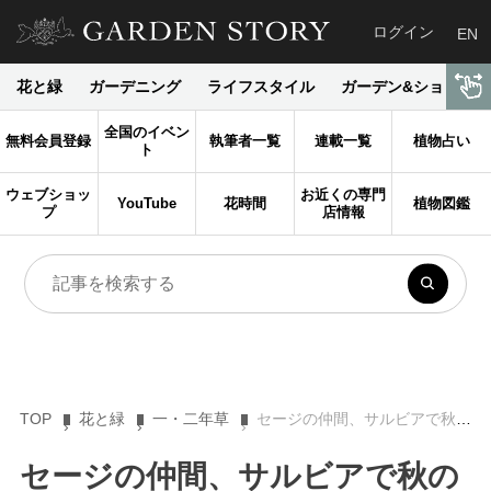
ログイン
EN
花と緑
ガーデニング
ライフスタイル
ガーデン&ショップ
全国のイベン
無料会員登録
執筆者一覧
連載一覧
植物占い
ト
ウェブショッ
お近くの専門
YouTube
花時間
植物図鑑
プ
店情報
TOP
花と緑
一・二年草
セージの仲間、サルビアで秋の庭を鮮やかに彩ろう。編集部オススメの５種類！
セージの仲間、サルビアで秋の