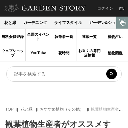
ログイン
EN
花と緑
ガーデニング
ライフスタイル
ガーデン&ショップ
全国のイベン
無料会員登録
執筆者一覧
連載一覧
植物占い
ト
ウェブショッ
お近くの専門
YouTube
花時間
植物図鑑
プ
店情報
TOP
花と緑
おすすめ植物（その他）
観葉植物生産者がオススメする、花がなくても楽しめるラン６選
観葉植物生産者がオススメす