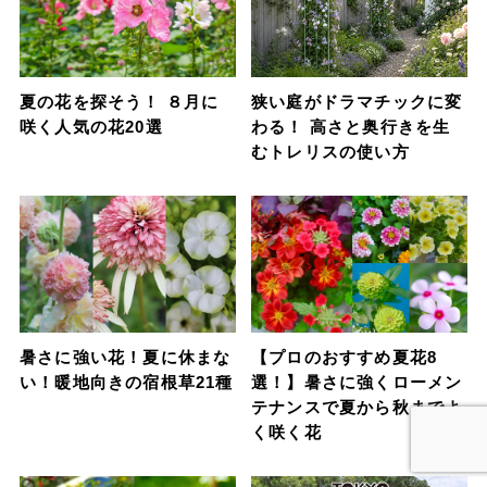
夏の花を探そう！ ８月に
狭い庭がドラマチックに変
咲く人気の花20選
わる！ 高さと奥行きを生
むトレリスの使い方
暑さに強い花！夏に休まな
【プロのおすすめ夏花8
い！暖地向きの宿根草21種
選！】暑さに強くローメン
テナンスで夏から秋までよ
く咲く花