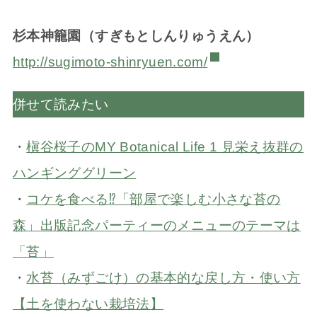
杉本神籠園（すぎもとしんりゅうえん）
http://sugimoto-shinryuen.com/
併せて読みたい
・
槇谷桜子のMY Botanical Life 1 見栄え抜群の
ハンギンググリーン
・
コケを食べる⁉「部屋で楽しむ小さな苔の
森」出版記念パーティーのメニューのテーマは
「苔」
・
水苔（みずごけ）の基本的な戻し方・使い方
【土を使わない栽培法】