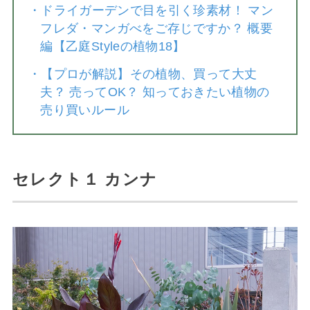
・
ドライガーデンで目を引く珍素材！ マン
フレダ・マンガべをご存じですか？ 概要
編【乙庭Styleの植物18】
・
【プロが解説】その植物、買って大丈
夫？ 売ってOK？ 知っておきたい植物の
売り買いルール
セレクト１ カンナ