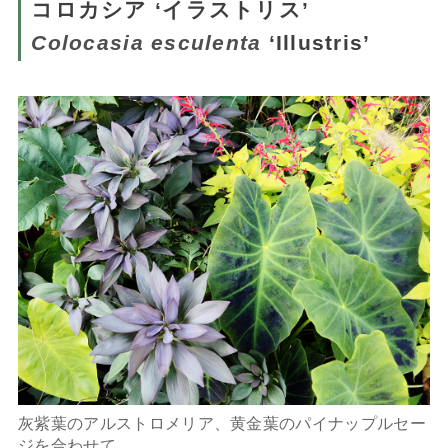
コロカシア ‘イラストリス’
Colocasia esculenta
‘Illustris’
灰紫葉のアルストロメリア、黄金葉のパイナップルセー
ジを合わせて。