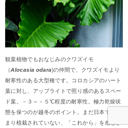
観葉植物でもおなじみのクワズイモ
（
Alocasia odara
)の仲間で、クワズイモより
耐寒性のある大型種です。コロカシアのハート
葉に対し、アップライトで照り感のあるスペー
ド葉。－３～－５℃程度の耐寒性。極力乾燥状
態を保つのが越冬のポイント。まだ日本ではあ
まり植栽されていない、「これから」を感じさ