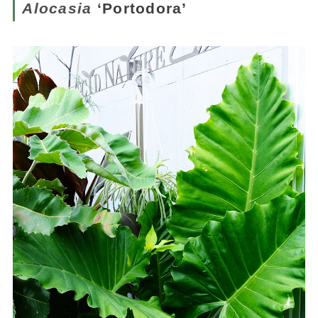
Alocasia
‘Portodora’