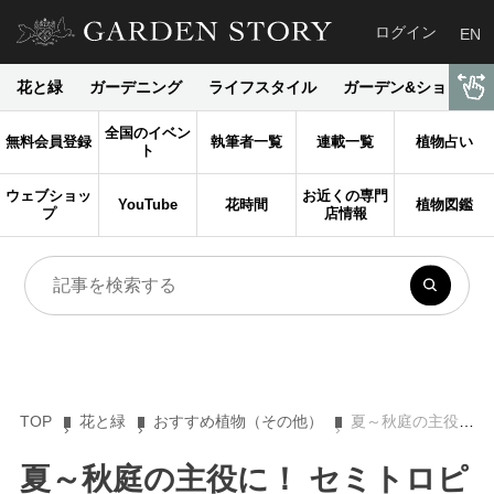
ログイン
EN
花と緑
ガーデニング
ライフスタイル
ガーデン&ショップ
全国のイベン
無料会員登録
執筆者一覧
連載一覧
植物占い
ト
ウェブショッ
お近くの専門
YouTube
花時間
植物図鑑
プ
店情報
TOP
花と緑
おすすめ植物（その他）
夏～秋庭の主役に！ セミトロピカルな巨大葉プランツ５選【乙庭Styleの植物２】
夏～秋庭の主役に！ セミトロピ