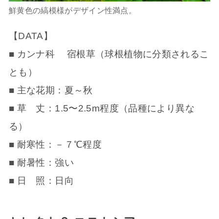
鮮黄色の縞模様がデザイン性満点。
【DATA】
■ カンナ科 宿根草（球根植物に分類されるこ
とも）
■ 主な花期：夏～秋
■ 草 丈：1.5〜2.5m程度（品種により異な
る）
■ 耐寒性：－７℃程度
■ 耐暑性：強い
■ 日 照：日向