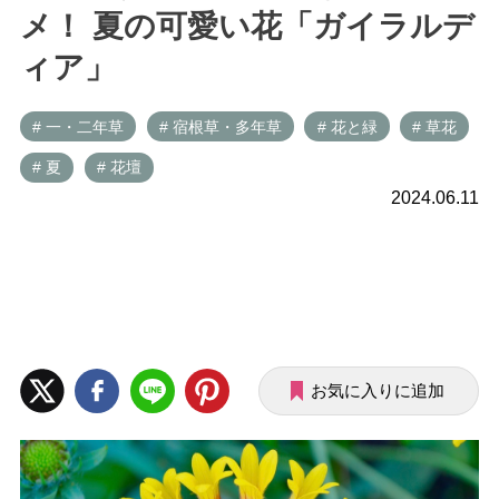
メ！ 夏の可愛い花「ガイラルデ
ィア」
# 一・二年草
# 宿根草・多年草
# 花と緑
# 草花
# 夏
# 花壇
2024.06.11
お気に入りに追加