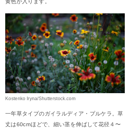
黄色が入ります。
Kostenko Iryna/Shutterstock.com
一年草タイプのガイラルディア・プルケラ。草
丈は60cmほどで、細い茎を伸ばして花径４〜