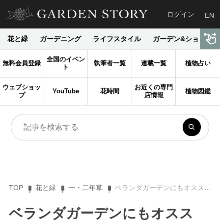
ログイン
EN
花と緑
ガーデニング
ライフスタイル
ガーデン&ショップ
全国のイベン
無料会員登録
執筆者一覧
連載一覧
植物占い
ト
ウェブショッ
お近くの専門
YouTube
花時間
植物図鑑
プ
店情報
TOP
花と緑
一・二年草
ベランダガーデンにもオススメ！ 夏の可愛い花「ガイラルディア」
ベランダガーデンにもオスス