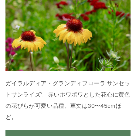
ガイラルディア・グランディフローラ‘サンセッ
トサンライズ’。赤いポワポワとした花心に黄色
の花びらが可愛い品種。草丈は30〜45cmほ
ど。