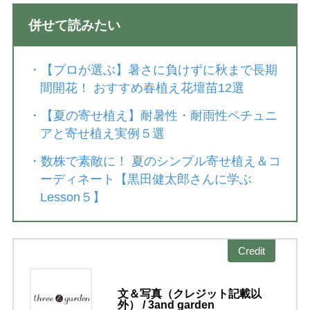
併せて読みたい
・
【プロが選ぶ】暑さに負けずに秋まで長期
間開花！ おすすめ春植え花壇苗12選
・
【夏の寄せ植え】耐暑性・耐雨性ペチュニ
アと寄せ植え実例５選
・
数株で素敵に！ 夏のシンプル寄せ植え＆コ
ーディネート【黒田健太郎さんに学ぶ
Lesson５】
Credit
文＆写真（クレジット記載以
外） / 3and garden