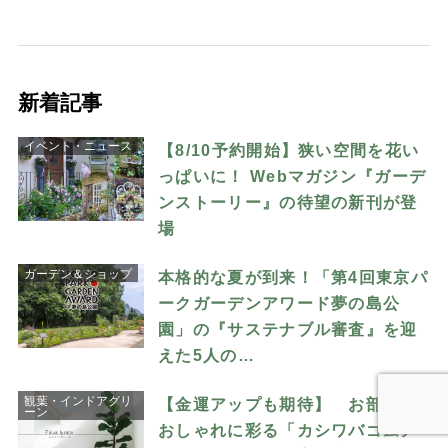
新着記事
イベント・ニュース
【8/10予約開始】狭い空間を花い
っぱいに！ Webマガジン『ガーデ
ンストーリー』の待望の新刊が登
場
ガーデン＆ショップ
本格的な夏が到来！「第4回東京パ
ークガーデンアワード夢の島公
園」の『サステナブル審査』を迎
えた5人の…
観葉・インドアグリ
【金運アップも期待】 お部屋を
ーン
おしゃれに彩る「カシワバゴムノ