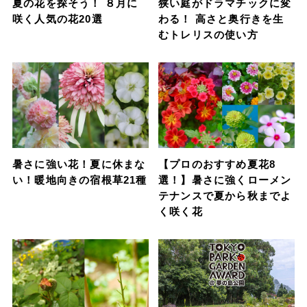
夏の花を探そう！ ８月に
狭い庭がドラマチックに変
咲く人気の花20選
わる！ 高さと奥行きを生
むトレリスの使い方
暑さに強い花！夏に休まな
【プロのおすすめ夏花8
い！暖地向きの宿根草21種
選！】暑さに強くローメン
テナンスで夏から秋までよ
く咲く花