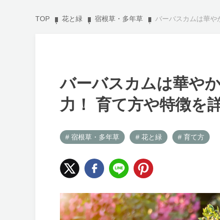
TOP
花と緑
宿根草・多年草
バーバスカムは華や
バーバスカムは華やか
力！ 育て方や特徴を
# 宿根草・多年草
# 花と緑
# 育て方