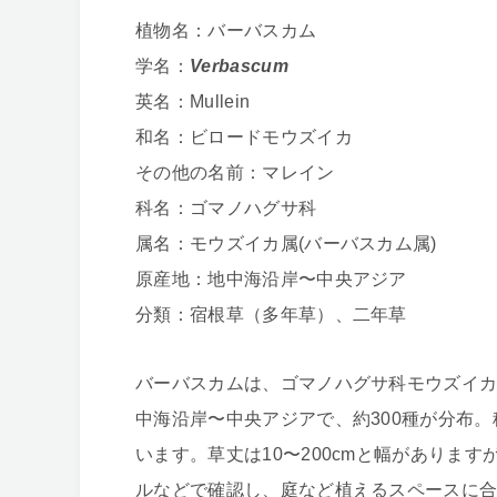
植物名：バーバスカム
学名：
Verbascum
英名：Mullein
和名：ビロードモウズイカ
その他の名前：マレイン
科名：ゴマノハグサ科
属名：モウズイカ属(バーバスカム属)
原産地：地中海沿岸〜中央アジア
分類：宿根草（多年草）、二年草
バーバスカムは、ゴマノハグサ科モウズイカ
中海沿岸〜中央アジアで、約300種が分布
います。草丈は10〜200cmと幅がありま
ルなどで確認し、庭など植えるスペースに