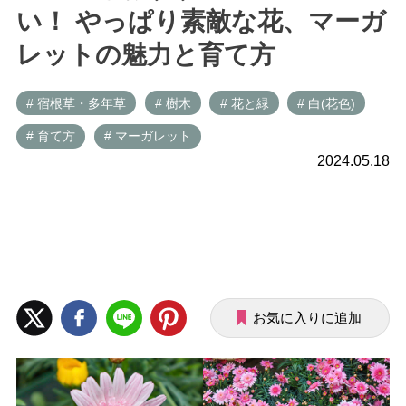
い！ やっぱり素敵な花、マーガ
レットの魅力と育て方
# 宿根草・多年草
# 樹木
# 花と緑
# 白(花色)
# 育て方
# マーガレット
2024.05.18
お気に入りに追加