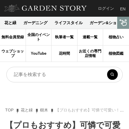
ログイン
EN
花と緑
ガーデニング
ライフスタイル
ガーデン&ショップ
全国のイベン
無料会員登録
執筆者一覧
連載一覧
植物占い
ト
ウェブショッ
お近くの専門
YouTube
花時間
植物図鑑
プ
店情報
TOP
花と緑
樹木
【プロもおすすめ】可憐で可愛い！ やっぱり素敵な花、マーガレットの魅力と育て方
【プロもおすすめ】可憐で可愛