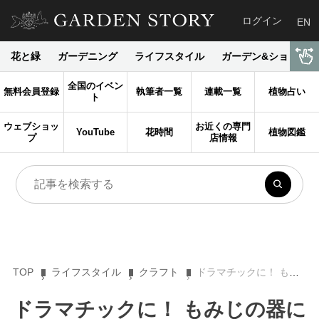
ログイン
EN
花と緑
ガーデニング
ライフスタイル
ガーデン&ショップ
全国のイベン
無料会員登録
執筆者一覧
連載一覧
植物占い
ト
ウェブショッ
お近くの専門
YouTube
花時間
植物図鑑
プ
店情報
TOP
ライフスタイル
クラフト
ドラマチックに！ もみじの器に深まる秋の花飾り♪ プチプラ花コーデVol.124
ドラマチックに！ もみじの器に