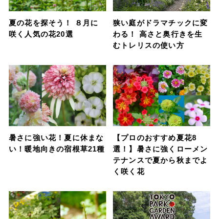
夏の花を探そう！ ８月に
狭い庭がドラマチックに変
咲く人気の花20選
わる！ 高さと奥行きを生
むトレリスの使い方
暑さに強い花！夏に休まな
【プロのおすすめ夏花8
い！暖地向きの宿根草21種
選！】暑さに強くローメン
テナンスで夏から秋までよ
く咲く花