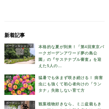
新着記事
ガーデン＆ショップ
本格的な夏が到来！「第4回東京パ
ークガーデンアワード夢の島公
園」の『サステナブル審査』を迎
えた5人の…
樹木
猛暑でも休まず咲き続ける！ 病害
虫にも強くて初心者向けの「ラン
タナ」失敗しない育て方
ガーデニング
観葉植物好きなら、ミニ盆栽もき