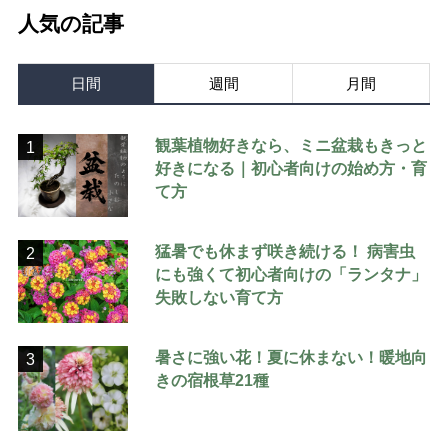
人気の記事
日間
週間
月間
観葉植物好きなら、ミニ盆栽もきっと
1
好きになる｜初心者向けの始め方・育
て方
猛暑でも休まず咲き続ける！ 病害虫
2
にも強くて初心者向けの「ランタナ」
失敗しない育て方
暑さに強い花！夏に休まない！暖地向
3
きの宿根草21種