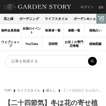
ログイン
EN
花と緑
ガーデニング
ライフスタイル
ガーデン&ショップ
全国のイベン
無料会員登録
執筆者一覧
連載一覧
植物占い
ト
ウェブショッ
お近くの専門
YouTube
花時間
植物図鑑
プ
店情報
TOP
ライフスタイル
暮らし
【二十四節気】冬は花の寄せ植えがおすすめ。立冬の頃から準備を始めよう！
【二十四節気】冬は花の寄せ植