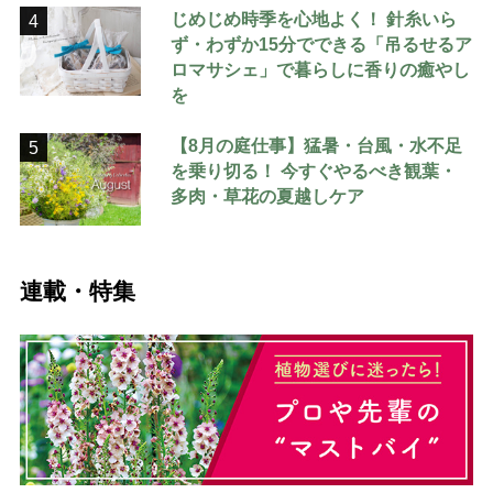
じめじめ時季を心地よく！ 針糸いら
4
ず・わずか15分でできる「吊るせるア
ロマサシェ」で暮らしに香りの癒やし
を
【8月の庭仕事】猛暑・台風・水不足
5
を乗り切る！ 今すぐやるべき観葉・
多肉・草花の夏越しケア
連載・特集