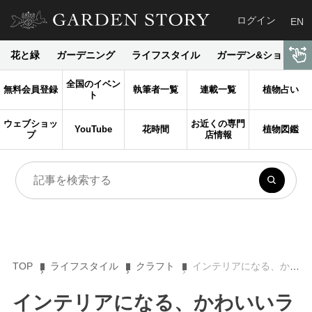
ログイン
EN
花と緑
ガーデニング
ライフスタイル
ガーデン&ショップ
全国のイベン
無料会員登録
執筆者一覧
連載一覧
植物占い
ト
ウェブショッ
お近くの専門
YouTube
花時間
植物図鑑
プ
店情報
TOP
ライフスタイル
クラフト
インテリアになる、かわいいランタンDeco。防災時にも活躍 プチプラ花コーデVol.123
インテリアになる、かわいいラ