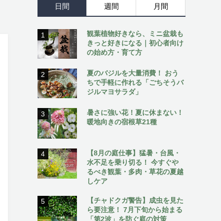
日間
週間
月間
観葉植物好きなら、ミニ盆栽も
1
きっと好きになる｜初心者向け
の始め方・育て方
夏のバジルを大量消費！ おう
2
ちで手軽に作れる「ごちそうバ
ジルマヨサラダ」
暑さに強い花！夏に休まない！
3
暖地向きの宿根草21種
【8月の庭仕事】猛暑・台風・
4
水不足を乗り切る！ 今すぐや
るべき観葉・多肉・草花の夏越
しケア
【チャドクガ警告】成虫を見た
5
ら要注意！ 7月下旬から始まる
「第2波」を防ぐ庭の対策