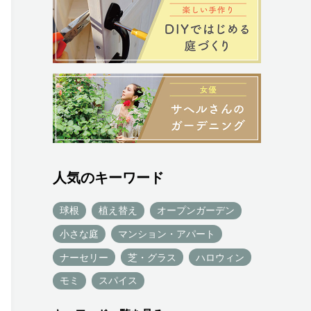
人気のキーワード
球根
植え替え
オープンガーデン
小さな庭
マンション・アパート
ナーセリー
芝・グラス
ハロウィン
モミ
スパイス