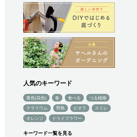
人気のキーワード
黄色(花色)
春
食べる
つる植物
テラリウム
野鳥
ビオラ
スミレ
オレンジ
ドライフラワー
キーワード一覧を見る