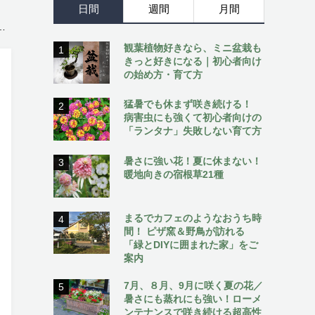
日間
週間
月間
観葉植物好きなら、ミニ盆栽も
1
きっと好きになる｜初心者向け
の始め方・育て方
猛暑でも休まず咲き続ける！
2
病害虫にも強くて初心者向けの
「ランタナ」失敗しない育て方
暑さに強い花！夏に休まない！
3
暖地向きの宿根草21種
まるでカフェのようなおうち時
4
間！ ピザ窯＆野鳥が訪れる
「緑とDIYに囲まれた家」をご
案内
7月、８月、9月に咲く夏の花／
5
暑さにも蒸れにも強い！ローメ
ンテナンスで咲き続ける超高性