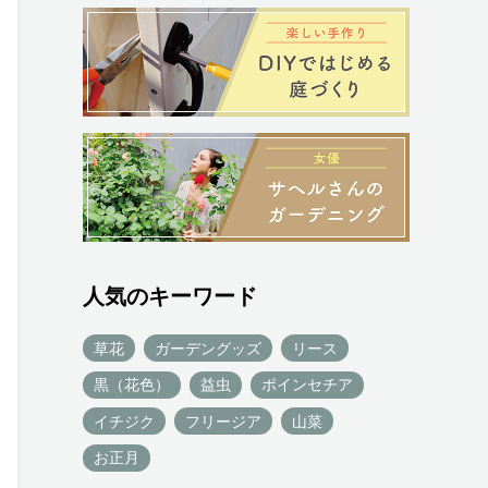
人気のキーワード
草花
ガーデングッズ
リース
黒（花色）
益虫
ポインセチア
イチジク
フリージア
山菜
お正月