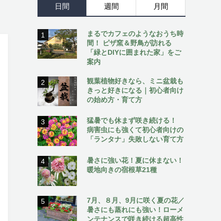
日間
週間
月間
まるでカフェのようなおうち時
1
間！ ピザ窯＆野鳥が訪れる
「緑とDIYに囲まれた家」をご
案内
観葉植物好きなら、ミニ盆栽も
2
きっと好きになる｜初心者向け
の始め方・育て方
猛暑でも休まず咲き続ける！
3
病害虫にも強くて初心者向けの
「ランタナ」失敗しない育て方
暑さに強い花！夏に休まない！
4
暖地向きの宿根草21種
7月、８月、9月に咲く夏の花／
5
暑さにも蒸れにも強い！ローメ
ンテナンスで咲き続ける超高性