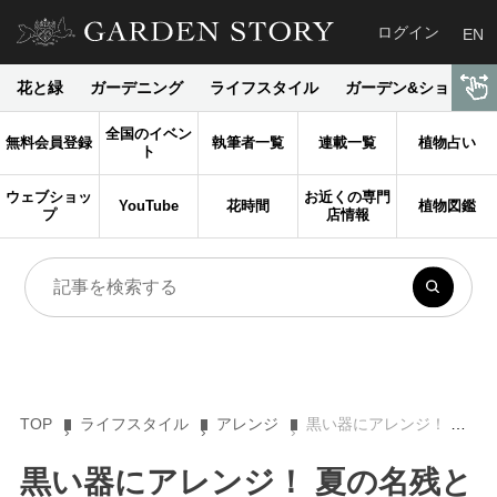
ログイン
EN
花と緑
ガーデニング
ライフスタイル
ガーデン&ショップ
全国のイベン
無料会員登録
執筆者一覧
連載一覧
植物占い
ト
ウェブショッ
お近くの専門
YouTube
花時間
植物図鑑
プ
店情報
TOP
ライフスタイル
アレンジ
黒い器にアレンジ！ 夏の名残と初秋の花で季節を演出
黒い器にアレンジ！ 夏の名残と