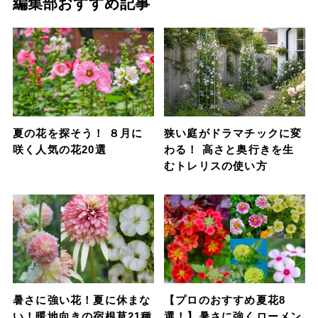
編集部おすすめ記事
夏の花を探そう！ ８月に
狭い庭がドラマチックに変
咲く人気の花20選
わる！ 高さと奥行きを生
むトレリスの使い方
暑さに強い花！夏に休まな
【プロのおすすめ夏花8
い！暖地向きの宿根草21種
選！】暑さに強くローメン