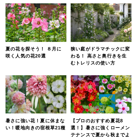
夏の花を探そう！ ８月に
狭い庭がドラマチックに変
咲く人気の花20選
わる！ 高さと奥行きを生
むトレリスの使い方
暑さに強い花！夏に休まな
【プロのおすすめ夏花8
い！暖地向きの宿根草21種
選！】暑さに強くローメン
テナンスで夏から秋までよ