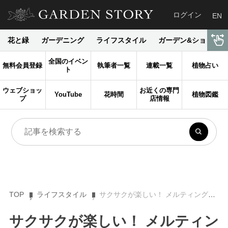
ログイン
EN
花と緑
ガーデニング
ライフスタイル
ガーデン&ショップ
全国のイベン
無料会員登録
執筆者一覧
連載一覧
植物占い
ト
ウェブショッ
お近くの専門
YouTube
花時間
植物図鑑
プ
店情報
TOP
ライフスタイル
サクサクが楽しい！ メルティングモーメント【The Pudding Party Tomoのイギリス菓子便り】
サクサクが楽しい！ メルティン