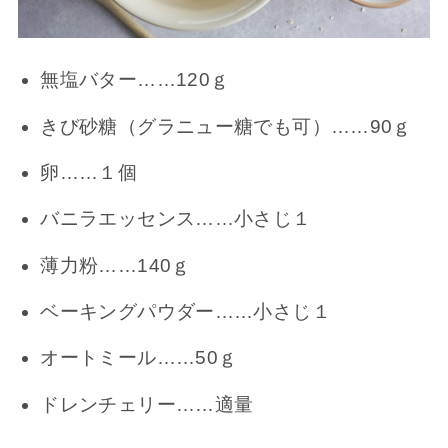
無塩バター……120ｇ
きび砂糖（グラニュー糖でも可）……90ｇ
卵……１個
バニラエッセンス……小さじ１
薄力粉……140ｇ
ベーキングパウダー……小さじ１
オートミール……50ｇ
ドレンチェリー……適量