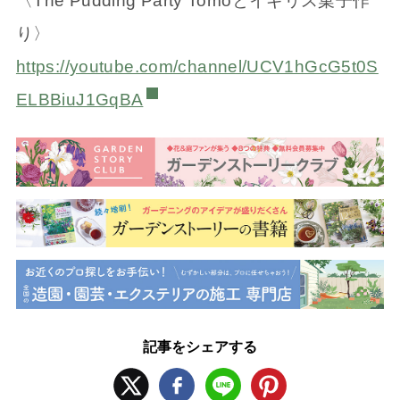
〈The Pudding Party Tomoとイギリス菓子作
り〉
https://youtube.com/channel/UCV1hGcG5t0S
ELBBiuJ1GqBA
記事をシェアする