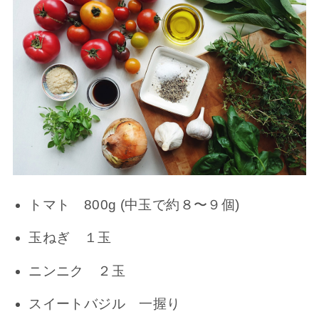
トマト 800g (中玉で約８〜９個)
玉ねぎ １玉
ニンニク ２玉
スイートバジル 一握り