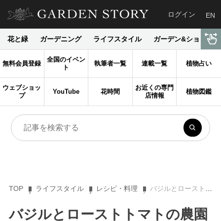
ログイン
EN
花と緑
ガーデニング
ライフスタイル
ガーデン&ショップ
全国のイベン
無料会員登録
執筆者一覧
連載一覧
植物占い
ト
ウェブショッ
お近くの専門
YouTube
花時間
植物図鑑
プ
店情報
TOP
ライフスタイル
レシピ・料理
バジルとローストトマトの農園風パスタソース【ルーシーのおいしい暮らし】
バジルとローストトマトの農園