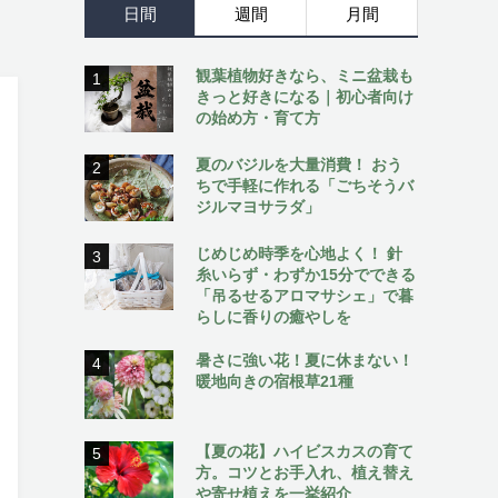
日間
週間
月間
観葉植物好きなら、ミニ盆栽も
1
きっと好きになる｜初心者向け
の始め方・育て方
夏のバジルを大量消費！ おう
2
ちで手軽に作れる「ごちそうバ
ジルマヨサラダ」
じめじめ時季を心地よく！ 針
3
糸いらず・わずか15分でできる
「吊るせるアロマサシェ」で暮
らしに香りの癒やしを
暑さに強い花！夏に休まない！
4
暖地向きの宿根草21種
【夏の花】ハイビスカスの育て
5
方。コツとお手入れ、植え替え
や寄せ植えを一挙紹介