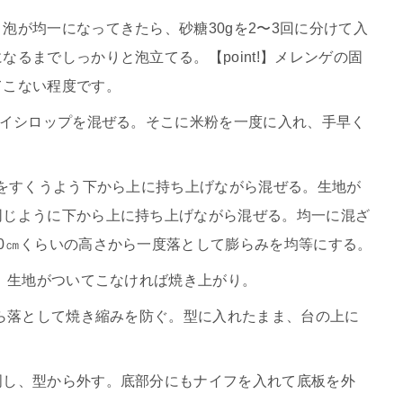
泡が均一になってきたら、砂糖30gを2〜3回に分けて入
るまでしっかりと泡立てる。【point!】メレンゲの固
てこない程度です。
セイシロップを混ぜる。そこに米粉を一度に入れ、手早く
底をすくうよう下から上に持ち上げながら混ぜる。生地が
同じように下から上に持ち上げながら混ぜる。均一に混ざ
0㎝くらいの高さから一度落として膨らみを均等にする。
し、生地がついてこなければ焼き上がり。
から落として焼き縮みを防ぐ。型に入れたまま、台の上に
周し、型から外す。底部分にもナイフを入れて底板を外