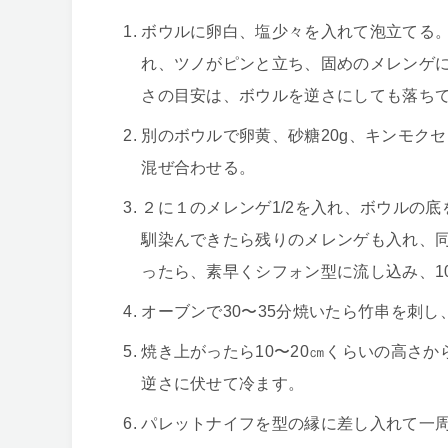
ボウルに卵白、塩少々を入れて泡立てる。
れ、ツノがピンと立ち、固めのメレンゲにな
さの目安は、ボウルを逆さにしても落ち
別のボウルで卵黄、砂糖20g、キンモク
混ぜ合わせる。
２に１のメレンゲ1/2を入れ、ボウルの
馴染んできたら残りのメレンゲも入れ、
ったら、素早くシフォン型に流し込み、1
オーブンで30〜35分焼いたら竹串を刺
焼き上がったら10〜20㎝くらいの高さ
逆さに伏せて冷ます。
パレットナイフを型の縁に差し入れて一