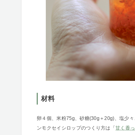
材料
卵４個、米粉75g、砂糖(30g＋20g)、
ンモクセイシロップのつくり方は「
甘く香