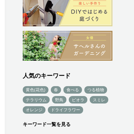
人気のキーワード
黄色(花色)
春
食べる
つる植物
テラリウム
野鳥
ビオラ
スミレ
オレンジ
ドライフラワー
キーワード一覧を見る