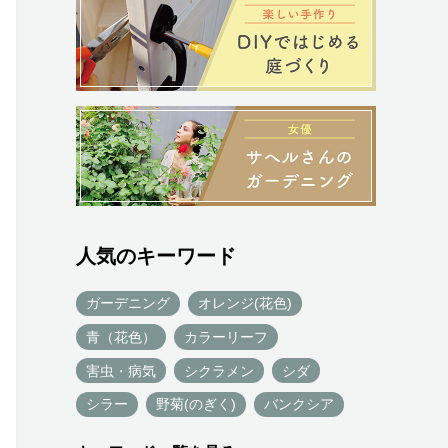
人気のキーワード
ガーデニング
オレンジ(花色)
青（花色）
カラーリーフ
害虫・病気
シクラメン
シダ
シラー
野菊(のぎく)
バンクシア