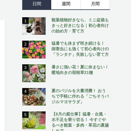
日間
週間
月間
観葉植物好きなら、ミニ盆栽も
1
きっと好きになる｜初心者向け
の始め方・育て方
猛暑でも休まず咲き続ける！
2
病害虫にも強くて初心者向けの
「ランタナ」失敗しない育て方
暑さに強い花！夏に休まない！
3
暖地向きの宿根草21種
夏のバジルを大量消費！ おう
4
ちで手軽に作れる「ごちそうバ
ジルマヨサラダ」
【8月の庭仕事】猛暑・台風・
5
水不足を乗り切る！ 今すぐや
るべき観葉・多肉・草花の夏越
しケア