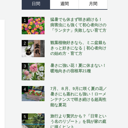
日間
週間
月間
】
猛暑でも休まず咲き続ける！
1
病害虫にも強くて初心者向けの
「ランタナ」失敗しない育て方
観葉植物好きなら、ミニ盆栽も
2
きっと好きになる｜初心者向け
の始め方・育て方
暑さに強い花！夏に休まない！
3
暖地向きの宿根草21種
7月、８月、9月に咲く夏の花／
4
暑さにも蒸れにも強い！ローメ
ンテナンスで咲き続ける超高性
能な夏花
旅行より贅沢かも？「日常とい
5
う名のリゾート」を我が家の庭
に描くヒント